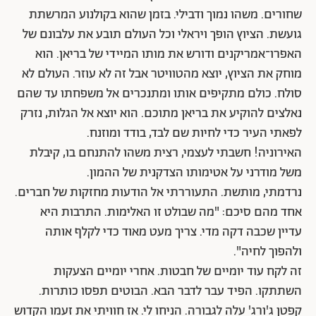
שחורים. משהו נמוך ודבילי. בזמן שהוא בקולנוע המרשתת
גועשת. הציוץ הופך ויראלי וכל העולם תובע את עלבונם של
האפרו־אמריקנים ודורש את מותו המיידי של בריאן. הוא
מוחק את הציוץ, יוצא מהטוויטר אבל זה לא עוזר. העולם לא
סולח. כולם מתקיפים אותו ומתנכרים אל משפחתו עד שהם
נאלצים להוקיע את בריאן מתוכם. הוא יוצא אל הגלות, נזרק
לפאתי העיר כדי לחיות שם לבד, בודד ומוזנח.
האירוניה! חשבתי לעצמי, רצית משהו להתנחם בו, קיבלת
משל מודרני על אטימותו הצדקנית של ההמון.
נרדמתי, מותשת. התעוררתי אל הודעות מחזקות של חברים.
אחד מהם סיכם: "מה שבולט זו האלימות. התרבות היא
עדיין שכבה דקה מדי. צריך מעט מאוד כדי לקלף אותה
ולהפוך לחיה".
זה לקח עוד יומיים של חבטות. אחרי יומיים הצעקות
השתתקו. הפיד עבר לדבר הבא. הבוטים תפסו כותרות.
קפטן ג'ורג' עלה לגבורה. הניחו לי. אז חוויתי את זעמו הקדוש