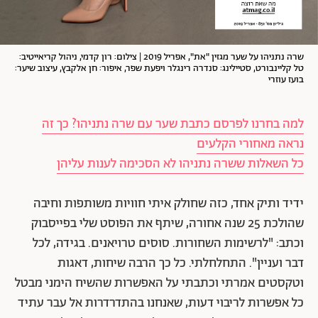
שרה נתניהו על שער מגזין "את", אפריל 2019 | צילום: רון קדמי, ניהול קריאייטיב:
טל קליינבורט, סטיילינג: סנדרה רינגלר ויפעת שפר, איפור: חן אלקבץ, עיצוב שיער:
בועז עוזרי
למה בחרנו לפרסם כתבת שער עם שרה נתניהו? כך זה
נראה מאחורי הקלעים
כל השאלות ששרה נתניהו לא הסכימה לענות עליהן
ידיד ותיק אחד, כזה שחולק איתי חוויות משותפות וחיבה
שהולכת 25 שנה אחורה, שיתף את הפוסט שלי בפייסבוק
וכתב: "לרשימות השחורות. סוסים טרויאנים. בגידה, לכל
דבר ועניין". התחלחלתי. כל כך הרבה שיחות, דאגות
וטקסטים אמרתי וכתבתי על האפשרות שהשיח הימני מבטל
כל אפשרות לריבוי דעות, שאנחנו בהתדרדרות אל עבר עתיד