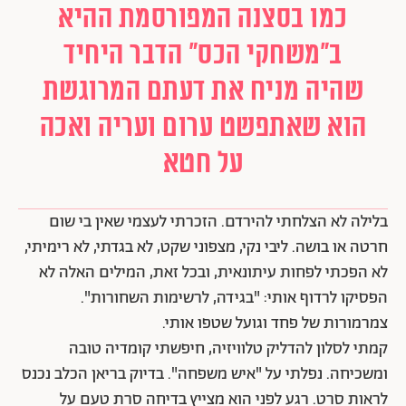
כמו בסצנה המפורסמת ההיא
ב"משחקי הכס" הדבר היחיד
שהיה מניח את דעתם המרוגשת
הוא שאתפשט ערום ועריה ואכה
על חטא
בלילה לא הצלחתי להירדם. הזכרתי לעצמי שאין בי שום
חרטה או בושה. ליבי נקי, מצפוני שקט, לא בגדתי, לא רימיתי,
לא הפכתי לפחות עיתונאית, ובכל זאת, המילים האלה לא
הפסיקו לרדוף אותי: "בגידה, לרשימות השחורות".
צמרמורות של פחד וגועל שטפו אותי.
קמתי לסלון להדליק טלוויזיה, חיפשתי קומדיה טובה
ומשכיחה. נפלתי על "איש משפחה". בדיוק בריאן הכלב נכנס
לראות סרט. רגע לפני הוא מצייץ בדיחה סרת טעם על