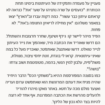
מעניין על מעמדה ותפקידה של העיתונות בימינו תחת
הכותרת: "כועסים על שרה נתניהו על שער 'את'? כנראה לא
קראתם עיתון כבר עשור". כמה דקות עברו וב"הארץ" יצאו
במאמר משלהם: "אין מחילה לריאיון החנופה ב'את'". לא
פחות.
הפיד מיהר ליישר קו: גידף ושיצף, שחרר חרצובות והשתולל.
הם דרשו שאוריד את הכתבה מיד, שאהפוך את נייר העיתון
לנייר טואלט. דרשו שאתנצל, שאתפטר, שאכריז מעל כל במה
שאיני עיתונאית. קראו לי בוגדת, זונת יחסי ציבור, מנוולת,
משת"פית, עלבון למין הנשי, בהמה, מטומטמת ושוב צרחו:
"בושה!".
כמו בסצנה המפורסמת ההיא ב"משחקי הכס" הדבר היחיד
שהיה מניח את דעתם המרוגשת הוא שאתפשט ערום ועריה
ואצעד מולם מכה על חטא. באתר מאקו מיהרו להוריד
ולהעלים מהרשת את הכתבה המפרגנת. אף אחד לא רוצה
להיות בצד הלא נכון של הלינץ'.