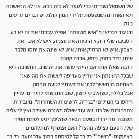
של השמאל ושרדתי כדי לספר. לא כזה נורא. אני לא הראשונה
ולא האחרונה שנשפטת על ידי המון קולני. יש דברים גרועים
מזה.
ובניגוד לבריאן מ"איש משפחה" אפילו עברתי את זה לא רע,
הסביבה שלי דווקא הוכיחה את עצמה, איש לא איבד את
הצפון, איש לא הרחיק אותי, איש לא שינה את יחסו מלבד
אותו ידיד רחוק. ניחא, אבדה קטנה.
הרבה שאלו אותי אם הייתי עושה את זה שוב. התשובה היא
שבכל רגע נתון אני עדיין מעדיפה לעשות את מה שאני
מאמינה בו מאשר לכוון את דעותיי לטעם ההמון.
אבל בלילה, כשהלכתי לישון, שוב התקשתי להירדם. עדיין
ריחפו בי המילים: "בגידה, לרשימות השחורות", מעבירות
צמרמורות של בוז. ויש עוד שאלה חשובה שעולה ואין לי עליה
תשובה: מה יקרה בפעם הבאה שהלינץ' יגיע לפתח הפיד
שלי, הפעם כצופה מהצד? האם אצטרף למתלהמים
הצועקים: "בושה"? כל כך קל להיסחף בתוך עדר צועק. כל כך