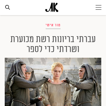
אג׳נדה
טור אישי
עברתי בריונות רשת מכוערת
אופנה
ושרדתי כדי לספר
ביוטי
סלבס
ערוצים נוספים
המגזין