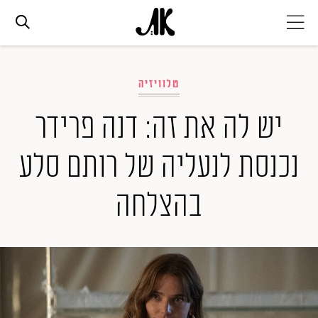
אג׳נדה
טלוויזיה
אופנה
יש לה את זה: דנה פרידר
נכנסת לנעליה של רותם סלע
ביוטי
בהצלחה
סלבס
ערוצים נוספים
המגזין