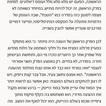
הראשונה, הפעם יש מלא מלא מלל ועומס דיאלוגים. לפחות
בפרק הראשון, זה יכול להיות מתיש, במיוחד כשאתה לא
מצפה לסגנון כזה בסדרה כמו "הטבח", שבה העומק של
הדמויות מתעלה על הטקסט המינימליסטי, ומייצר דמויים
מורכבים שעדיין אפשר להבין בשנייה.
לכן הפרק הראשון של העונה היה מיותר. כי הוא מתפקד
כמעיין פרולוג המניח את כל חלקי השחמט על הלוח מחדש.
מזל שפרק אחר כך היוצרים נזכרו מי הם, ותחושת הביטחון
חזרה. בסדרה, לא בחיים. רק באמצע הפרק השני אמרתי
לעצמי "וואי, נמרוד הוא כבר לא אותו טבח מתלמד מהעונה
הראשונה". הוא אמנם נחשב צעיר, אבל צבר קצת ניסיון, ויש
לו רצון להתקדם בעולם המטבח. כאן אפשר גם לראות יותר
איך המוח שלו עדיין פועל במוד הייטק – ברגע שהוא מקבל
את ההצעה מדורי, הוא משתמש בה כקלף מיקוח מתוך
ציפייה שכמו בעולם ההייטק, הוא יכול למנף את המצב. מה