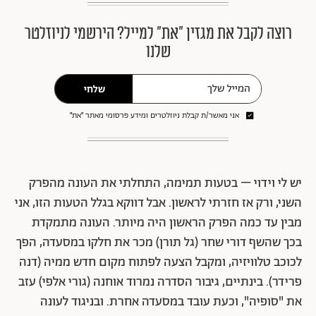
רוצה לקבל את מגזין ״את״ למייל? הירשמי לניוזלטר
שלנו
שלחי
אני מאשר/ת קבלת ניוזלטרים ומידע פרסומי מאתר ״את״
יש לי וידוי – בטעות תמימה, התחלתי את העונה מהפרק
השני, ורק אז חזרתי לראשון. אבל דווקא בגלל הטעות הזו, אני
מבין עד כמה הפרק הראשון היה מיותר. העונה מתמקדת
בכך שהשף דורי שחר (גל תורן) מכר את חלקו במסעדה, הפך
לכוכב טלוויזיה, ומקבל הצעה לפתוח מקום חדש ממיה (דנה
פרידר). בינתיים, גיבור הסדרה נמרוד אוחנה (גורי אלפי) עזב
את "סופיה", וכעת עובד במסעדה אחרת. ובניגוד לעונה