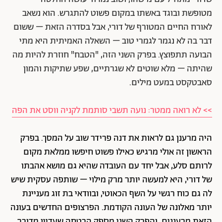
מטופשת ובוגד באשתו במקום פשוט להתגרש. הוא נשאב
לאורח החיים המטורף של דורי, אבל בסדרה הזאת – ששום
דבר בה לא נגמר לגמרי טוב – השאלה האמיתית היא מתי
הבועה תתפוצץ. בפרק השני הזה, "הטבח" חוזרת להיות מה
שהיתה – מלא שוטים לא שגרתיים, שפע שתיקות והמון
סאבטקסט במעט מילים.
>> לא רואה ממטר: נועה תשבי סותמת לקניה ווסט את הפה
היה מרענן גם לראות את דנה פרידר שוב על המסך. בפרק
הראשון זה אולי מרגיש כאילו פשוט חיפשו ממלאת מקום
לרותם סלע, אבל יחד עם העובדה שהיא גם מושא אהבתו
של דורי, היא למעשה יותר מרק מילוי – שותפה עסקית שיש
לה גם כוח רגשי על השף הכאוטי, ובוודאי בת זוג מעניינת
יותר מאלונה של העונה הקודמת. הפרצופים החדשים בעונה
הזאת מרעננים, והפרק השני מספק הבטחה שעדיין מדובר