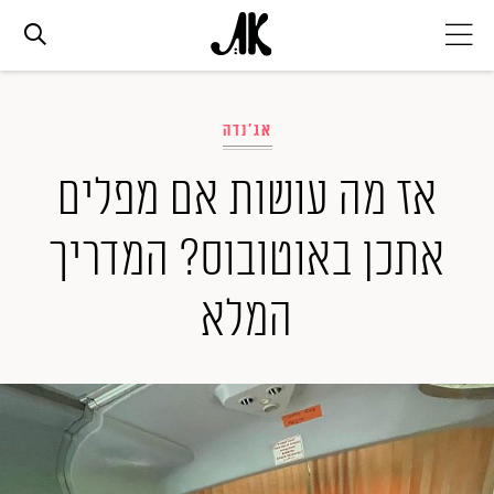
אג׳נדה
אג'נדה
אופנה
אז מה עושות אם מפלים
אתכן באוטובוס? המדריך
ביוטי
המלא
סלבס
ערוצים נוספים
המגזין