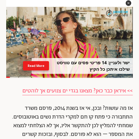
ישר ולעניין: 14 פריטי פסים עם טוויסט
Read More
שילכו איתכן כל הקיץ
>> איראן כבר כאן? מצאנו בגדי ים צנועים אך לוהטים
אז מה עושות? ובכן, אי אז בשנת 2014, פרסם משרד
התחבורה כי פתח קו חם למקרי הדרת נשים באוטובוסים.
שמחתי להמליץ לכן להתקשר אליו, אך לא הצלחתי למצוא
את המספר – הוא לא פורסם. לבסוף, ובזכות קשרים