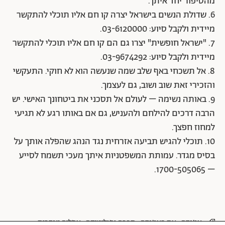
מהסיפור יחד איתך.
6. שדולת הנשים בישראל יצרה קו חם אליו תוכלי להתקשר
מיידית ולקבל סיוע: 03-6120000.
7. "ישראל חופשית" יצרו גם הם קו חם אליו תוכלי להתקשר
מיידית ולקבל סיוע: 03-9674292.
8. אל תשכחי באף שלב שמה שנעשה הוא לא חוקי. התעקשי
והזכירי זאת שוב ושוב, גם לעצמך.
9. באותה נשימה – לעולם אל תסכני את ביטחונך האישי. יש
הרבה דרכים להילחם ולהעניש, גם אם באותו רגע לא תגיעי
למחוז חפצך.
10. תוכלי להגיש תביעה אזרחית נגד הנהג שהפלה אותך על
בסיס מגדר. עמותת המשפטניות איתך מעכי תשמח לסייע
– 1700-505065.
אג'נדה
את באג'נדה
חברה ופוליטיקה
אפליה מגדרית