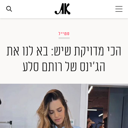
אג׳נדה
סטייל
אופנה
הכי מדויקת שיש: בא לנו את
הג'ינס של רותם סלע
ביוטי
סלבס
ערוצים נוספים
המגזין