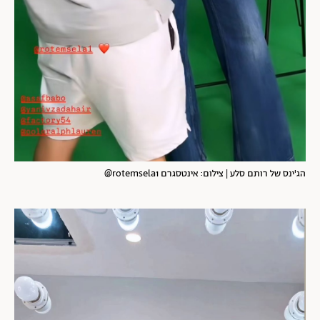
הג'ינס של רותם סלע | צילום: אינטסגרם rotemsela1@