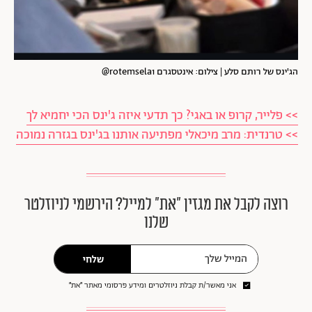
הג'ינס של רותם סלע | צילום: אינטסגרם rotemsela1@
>> פלייר, קרופ או באגי? כך תדעי איזה ג'ינס הכי יחמיא לך
>> טרנדית: מרב מיכאלי מפתיעה אותנו בג'ינס בגזרה נמוכה
רוצה לקבל את מגזין ״את״ למייל? הירשמי לניוזלטר
שלנו
שלחי
אני מאשר/ת קבלת ניוזלטרים ומידע פרסומי מאתר ״את״