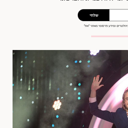
שלחי
וזלטרים ומידע פרסומי מאתר ״את״