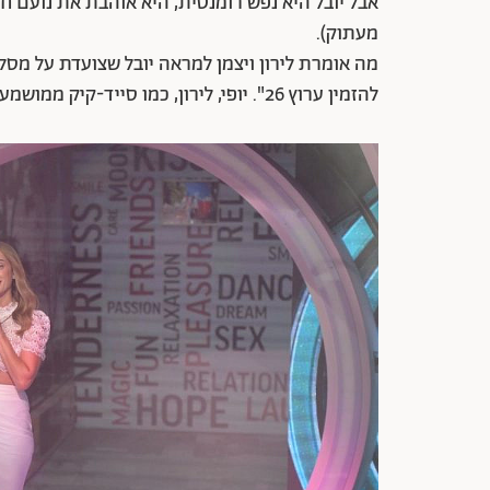
אבל יובל היא נפש רומנטית, היא אוהבת את נועם חור
מעתוק).
מה אומרת לירון ויצמן למראה יובל שצועדת על מסל
להזמין ערוץ 26". יופי, לירון, כמו סייד-קיק ממושמעת את מקבלת את הבדיחות המיזוגניות מהפרומפטר.