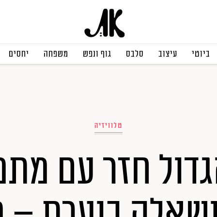
ביוטי
עיצוב
סלבס
גוף ונפש
משפחה
יחסים
טלוויזיה
דול חזר עם מתמ
ושאלה בוערת – 