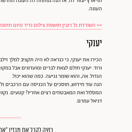
וזו-ארץ יעזור לה. אז הנה נפתחה לה העונה החדשה
העונה.
>> השורדת גל רובין חושפת צילום נדיר מיום חתונת
יענקי
הכירו את יענקי, כי כנראה לא היה תקציב למלך זילב
ורוד. יענקי חולם לצאת לברים ומועדונים אבל במק
הגדול. אה, והוא שומר נגיעה. כמה שהוא יכול.
הנה עוד חידוש, חוסכים על הכניסה עם הרכבים ולכ
המסלול ואת המאבטחים רצים אחריו? קטעים. נקוו
דניאל עמרם.
רוצה לקבל את מגזין ״את