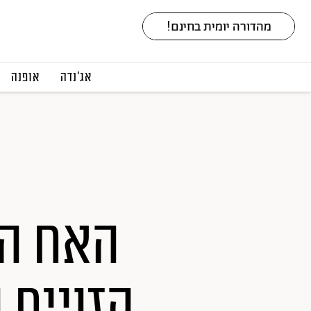
אג׳נדה
אופנה
האח הג
הזויים 