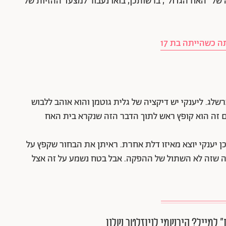
 של "האח הגדול", ברשותכן, בואו נעבור למצעד ההזיות של
ה כשהייתה בת 17
רשלג. ליענקי יש דיקציה של גלית גוטמן והוא אוהב ללבוש
ום זה הוא קופץ ראש לתוך הדבר הזה שנקרא בית האח
ן יענקי יוצא מאיזו דלת אחרת. ראיתן את הבחור שקפץ על
ה שזה לא השתול של ההפקה. אבל בטח נשמע על זה אצל
״ למייל? הירשמי לניוזלטר שלנו