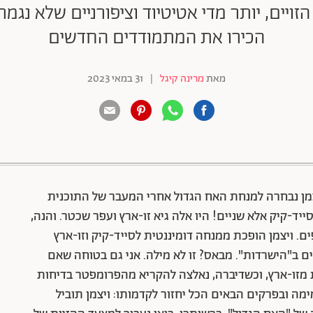
ויים, יותר מדי אטיטיוד וציפורניים שלא נגמרו
הכירו את המתמודדים החדשים
מאת
מרינה קיגל
|
31 במאי 2023
88 שיתופים | 132 צפיות
 התחיל אי שם במאי 2018? לירון ויצמן נבחרה למנחת האח הגדול אחרי המעבר של התוכנית
ד-קיק אלא שניים! היו אלה גיא זו-ארץ ועפר שכטר. והנה,
 ויצמן הופכת ממנחה דומיננטית לסייד-קיק וזו-ארץ
ם ב"הישרדות". מבאס? זו לא מילה. אני גם בטוחה שאם
ת מזו-ארץ, וכשדיברה, נאלצה להקריא מהפרומפטר בדיחות
ימה ובפרקים הבאים הכל יחזור לקדמותו: ויצמן תוביל