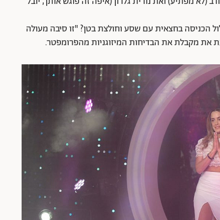
ב (לא מפתיע) ואת נורית גלרון (איפה זה פוגש אותך, יובל
ול הכניסה בחצאית עם שסע וחולצת בטן? "זו סיבה מעולה