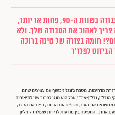
אלו מאיתנו שנכנסו לשוק העבודה בשנות ה-90, פחות או יותר,
 צריך לאהוב את העבודה שלך. ולא
ם?! חומה בצורה של טינה ברוכה
הביזנס לפלז'ר
רגיות מדהימות, מטבח ג'ונגל מכושף עם עציצים שהם
נדל"ן, נדל"ן-אינדי, אבל הוא מנגן ככינור שני לתיאורים
ם: נושמים את העיר, נושפים את הרחוב, חיים את הקצב,
רוצים את מחר כאילו הוא היום, יודעים שחיים רק פעם אחת… החפיפה בין מודעות לדירות שעולות 7 מליון