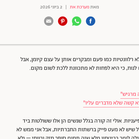
מאת
מערכת את
|
2 ביוני 2026
88 שיתופים | 132 צפיות
רלוונטיות כמו פעם ומבקרים אותן על עצם קיומן, אבל
לנוח, כי היא לפחות לא מתכוונת ללכת לשום מקום.
 מרגיש"
א קשה שלא מדברים עליו"
ניות. אולי זה קורה בגלל שנשים הן אלו ששולטות ביד
ת זרמון (33), "ואולי זה בגלל שיש לא מעט פייק ברשתות החברתיות, אבל אני ממש לא
לה לומר בביטחון מלא שזה תחום סופר חזק ורווחי – ולא