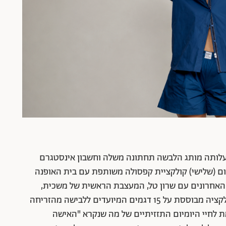
עלותה מותג הלבשה תחתונה משלה וחשבון אינסטגרם
עוקבות, משיקה היום (שלישי) קולקציית קפסולה משותפת עם בית האופנה
 האחרונים עם שרון טל, המעצבת הראשית של משכית,
נקראת "Sunrise to Sunset", וכשמה כן היא. הקולקציה מבוססת על 15 דגמים המיועדים ללבישה מהזריחה
לחיי היומיום התזזיתיים של מה שנקרא "האישה