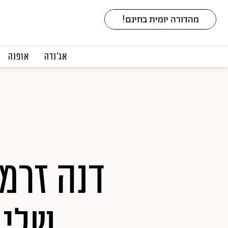
אג׳נדה
אופנה
דנה זרמו
שלי 