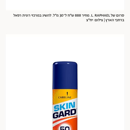
סרום של L. RAPHAEL. מחיר 888 ש"ח ל־30 מ"ל. להשיג במרכזי רונית רפאל
ברחבי הארץ | צילום: יח"צ