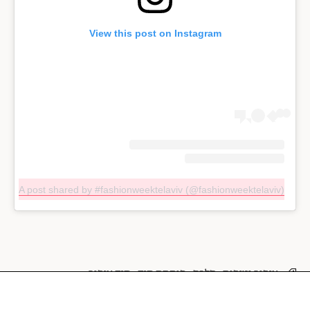
View this post on Instagram
A post shared by #fashionweektelaviv (@fashionweektelaviv)
איפור וטיפוח
סלבס
פותחת תיק
תיק איפור