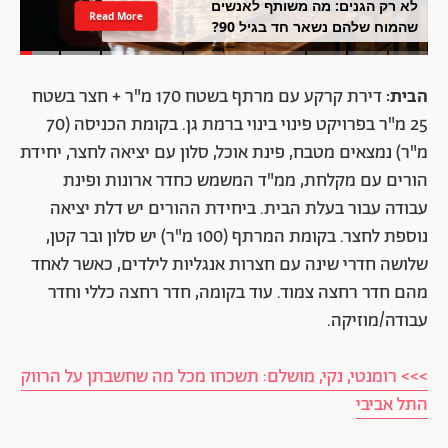
לא רק הגנים: מה משותף לאנשים
Read More
שהמוח שלהם נשאר חד בגיל 90?
הבית:
דירת קרקע עם מרתף בשטח 170 מ"ר + חצר בשטח
25 מ"ר בפרויקט פינוי בינוי ברמת גן. בקומת הכניסה (70
מ"ר) נמצאים מטבח, פינת אוכל, סלון עם יציאה לחצר, יחידת
הורים עם מקלחת, ממ"ד המשמש כחדר ארונות ופינת
עבודה עבור בעלת הבית. ביחידת ההורים יש דלת יציאה
נוספת לחצר. בקומת המרתף (100 מ"ר) יש סלון ובר קטן,
שלושה חדרי שינה עם חצרות אנגליות לילדים, כאשר לאחד
מהם חדר רחצה צמוד. עוד בקומה, חדר רחצה כללי וחדר
עבודה/מוזיקה.
>>> רומנטי, נקי, מושלם: תשכחו מכל מה שחשבתן על הרווק
התל אביבי