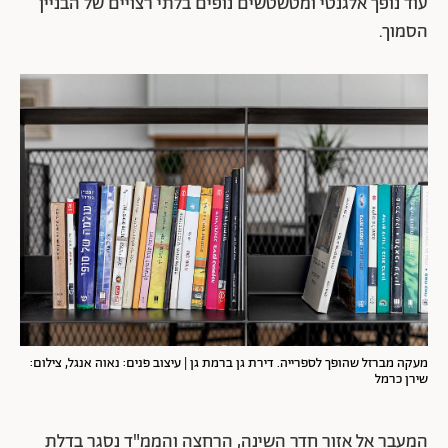
עוד נופך אלגנטי ומטשטשים נופים בלתי רצויים של הבניין
הסמוך.
מעקה מברזל שהופך לספרייה. דירת גן ברמת גן | עיצוב פנים: נאוה אנגל, צילום:
שירן כרמל
המעבר אל אזור חדר השינה, הרחצה והממ"ד נסגר בדלת