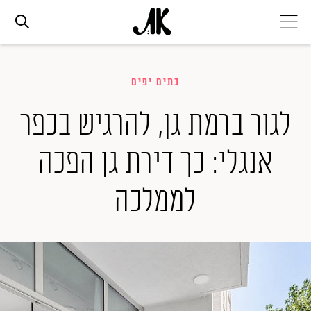
אג׳נדה
בתים יפים
אופנה
לגור ברמת גן, להרגיש בכפר
אנגלי: כך דירת גן הפכה
ביוטי
לממלכה
סלבס
ערוצים נוספים
המגזין