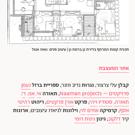
תכנית קומת המרתף בדירת גן ברמת גן | עיצוב פנים: נאוה אנגל
אתר המעצבת
קבלן
עלי צרצור;
נגרות
נדיב ווזנר;
ספריית ברזל
נעמן
פרויקטים
–
projects
Naaman
;
תאורה
אי
.
אמ
.
די
.
תאורה,
סטודיו
ויהי
;
פרקט
אורן
פרקטים
;
ריהוט
רהיטי
אסף
;
קרמיקה
אחים
לוי
;
וילונות
לניאדו עיצובים;
ארונות
קיר
דלקוב
;
גינון
גינות רומי