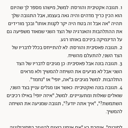
1. תגובה אקטיבית והורסת: למשל, מישהו מספר לך שהיום
הוא הכין כריך מדהים והיה גאה בעצמו, אבל התגובה שלך
תהיה "אה אבל זה בטח היה יקר לקנות אותו״ ובכך מורידים
את ההתלהבות והאנרגיה של הצד השני שמאוד משפיעה גם
על הדינמיקה ביניכם באותו רגע.
2. תגובה פאסיבית והורסת: לא להתייחס בכלל לדבריו של
הצד השני, להתעלם מהשיח.
3. תגובה בונה אבל פאסיבית: כן מגיבים לדבריו של הצד
השני אבל לא מניעים את השיחה להמשיך ולא מראים
התלהבות. למשל מגיבים ב"אה, יופי" או "נחמד".
4. תגובה בונה ואקטיבית: כאשר אנו מגלים עניין בצד השני,
שואלים שאלות ומתעניינים. למשל, "איזה יופי! באילו רכיבים
השתמשת?", "איך אתה יודע?", תגובה שמניעה את השיחה
להמשיך.
לסיכום", אומרת כץ "אם אנחנו רוצים להיעזר בפסיכולוגיה