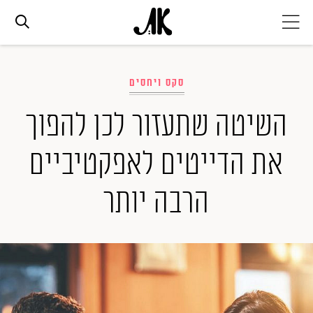
אג׳נדה
סקס ויחסים
אופנה
השיטה שתעזור לכן להפוך
את הדייטים לאפקטיביים
ביוטי
הרבה יותר
סלבס
ערוצים נוספים
המגזין