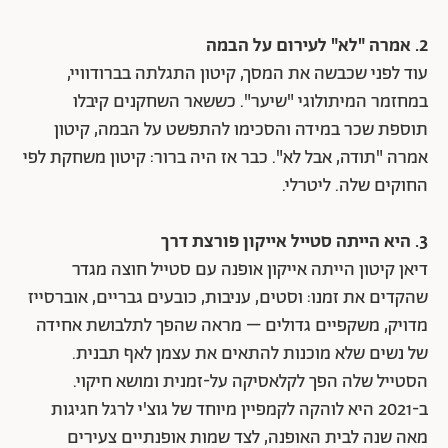
2. אמרה "לא" לעירום על הבמה
עוד לפני שכבשה את המסך, קיטון התגלתה בברודוויי,
במחזמר המיתולוגי "שיער". כששאר השחקנים קיבלו
תוספת שכר במידה והסכימו להתפשט על הבמה, קיטון
אמרה "תודה, אבל לא". כבר אז היה ברור: קיטון משחקת לפי
החוקים שלה. ליטרלי.
3. היא הייתה סטייל אייקון פורצת דרך
דיאן קיטון הייתה אייקון אופנה עם סטייל חוצה מגדר
שהקדים את זמנו: וסטים, עניבות, כובעים גבריים, אוברסייז
מדויק, משקפיים גדולים – מראה שהפך לתלבושת אחידה
של נשים שלא מוכנות להתאים את עצמן לאף תבנית.
הסטייל שלה הפך לקלאסיקה על-זמנית ומושא חיקוי.
ב-2021 היא לוהקה לקמפיין מיוחד של גוצ'י לרגל חגיגות
מאה שנה לבית האופנה, לצד שמות אופנתיים צעירים