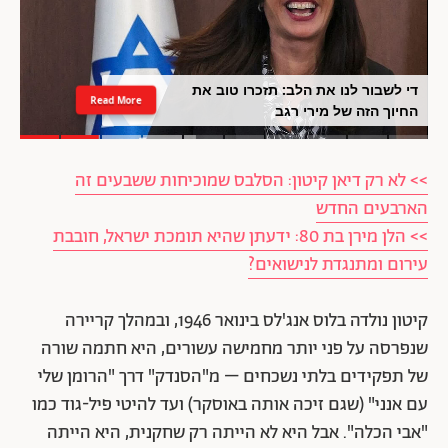
וונדר וומן: בר רפאלי מפגינה כישורי על
Read More
שלא הכרנו
>> לא רק דיאן קיטון: הסלבס שמוכיחות ששבעים זה
הארבעים החדש
>> הלן מירן בת 80: ידעתן שהיא תומכת ישראל, חובבת
עירום ומתנגדת לנישואים?
קיטון נולדה בלוס אנג'לס בינואר 1946, ובמהלך קריירה
שנפרסה על פני יותר מחמישה עשורים, היא חתמה שורה
של תפקידים בלתי נשכחים – מ"הסנדק" דרך "הרומן שלי
עם אנני" (שגם זיכה אותה באוסקר) ועד להיטי פיל-גוד כמו
"אבי הכלה". אבל היא לא הייתה רק שחקנית, היא הייתה