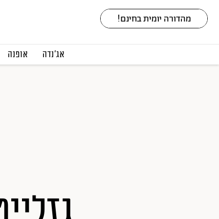
אג׳נדה
אופנה
גזלייט