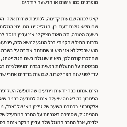
מופרכים כמו אישום או הרשעה קודמים.
קאט לכמה שבועות קדימה, לכתיבת שורות אלה. הש
שם מלא: גזלות דעת. כן, הגזלייטינג מת, יחי הגזל
בשעה הטובה, וזה מאוד מציק לי. אני עדיין מנסה להבי
גדרות התיל שהקמתי בכל הנוגע לנושא הזה, פוצעות
הוא שבכלל לא אני היא זו שחוותה את זה על בשרה
שהוזכרו קודם לכן, היא זו שנגזלה בשם הגזלייטינג
מבוססת על התעללות רגשית כבדה ומניפולציות רג
עוד לפני שזה הפך לטרנד. שבועות בודדים אחרי שה
היום אנחנו כבר יודעות ויודעים שהתופעה השקופה 
הפתרון. זה לא מה שיעלה אותה לתודעה ברמה שאש
אלקטרוני. בכתבת השער של גיליון מאי של "את", מכ
מהניינטיז, שסיפרה באגביות על החבר המתעלל שלה
ילדים, אבל החבר המגזל שלה עדיין מבקר אותה בסי