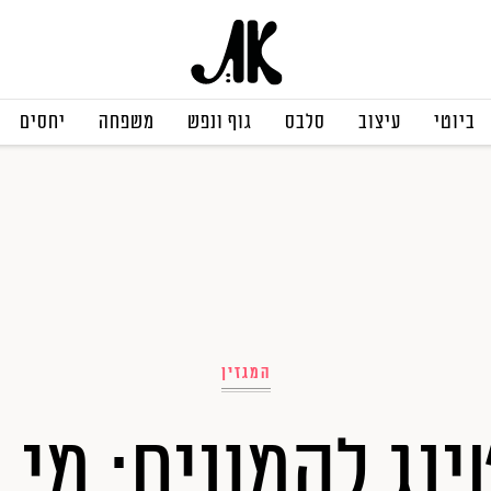
ביוטי
עיצוב
סלבס
גוף ונפש
משפחה
יחסים
המגזין
ינג להמונים: מי