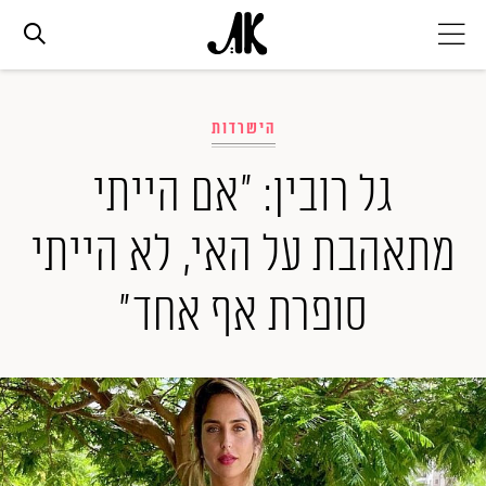
אג׳נדה
הישרדות
אופנה
גל רובין: "אם הייתי
מתאהבת על האי, לא הייתי
ביוטי
סופרת אף אחד"
סלבס
ערוצים נוספים
המגזין