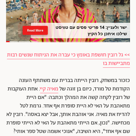
ישר ולעניין: 14 פריטי פסים עם טוויסט
Read More
שילכו איתכן כל הקיץ
>> גל רובין חושפת באומץ כי עברה את הניתוח שנשים רבות
מתביישות בו
כזכור במשחק, רובין הייתה בברית עם משתתף העונה
הקודמת טל מורד, כיום בן זוגה של
מאיה קיי
. אחת העוקבות
של רובין לקחה קשה את המהלך וכתבה: "אם היית
מתאהבת על האי לא היית סופרת אף אחד. גרמת לטל
להדיח את מאיה. אני אוהבת אותך, אבל יצא באסה". רובין לא
מכחישה. "נכון, אם הייתי מתאהבת על האי לא הייתי סופרת
שם אף אחד", היא השיבה, "אנוכי אשמה שטל ספר אותי?