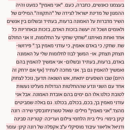
בעצמנו כאנשים, כחברה, כעם. "אני מאמין" כמעט והיה
ההמנון של מדינת ישראל לצידה של "התקווה".המילים של
השיר מדברות על האמונה ברעות, בעתיד ובשלום בין אנשים
ולאומים ושכל זה יעשה בזכות האדם, בזכות ובאחריות כל
אחד ואחת מאיתנו."שחקי שחקי על החלומות, זו אני החולם
שח. שחקי, כי באדם אאמין, כי עודני מאמין בך." פירושו-
תצחק תצחק. או- המשך לבוז לחלומות שלי על האמונה
באדם, ברעות, בעתיד ובשלום- אני אמשיך להאמין בהם
ואמשיך להאמין גם בך. אני מחכה לעתיד (אף אם ירחק זה
היום) שבו השסעים יתאחו, אש השנאה תדעך, נוכל לצחוק
אחד עם השני ונדע שההחלטות הגדולות מעלינו נעשות
לטובת כולנו.אלו הם ימים בהם אובדת האמונה. אבל אני
עודני מאמין בך, בכם, בכולם, בכולנו. גם באלה שמביטים
מהצד."אני מאמין" מילים: שאול טשרניחובסקי שירה: רונה
קינן בימוי: גילי בית הלחמי צילום ועריכה: קטרינה סבינה
ודניאל אליאור עיבוד מוסיקלי ע”ב אקפלה של רונה קינן: עומר