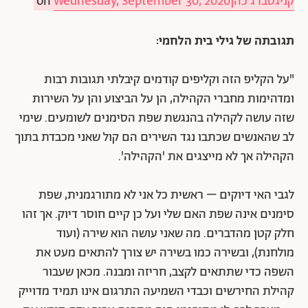
קניגסברג כהן
Wednesday, September 30, 2020
‎ on
תגובתה של גילי בית הלחמי:
"על הקליפ הזה וקליפים קודמים קיבלתי תגובות רבות
ומדהימות מחברי הקהילה, הן על הביצוע והן על השירות
שזה עושה לקהילה בהנגשת שפת הסימנים לשומעים. שימי
לב שהאנשים שכתבו נגד השירים הם קול שאני מכבדת בתוך
הקהילה אך לא מייצגים את 'הקהילה'.
לגבי האי דיוקים – ראשית כל אני לא מתורגמנית, שפת
סימנים אינה שפת האם שלי ועל כן קיים חוסר דיוק. אך זהו
חלק קטן מהדברים. מה שאני עושה הוא שירה (ועוד
מולחנת), ובשירה כמו בשירה יש צורך להתאים מעט את
השפה כדי שתתאים לקצב, חריזה ומבנה. מכאן שעבור
קהילת החירשים וכבדי השמיעה התרגום אינו תמיד מדוייק