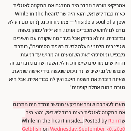
אמריקאי מוכשר ונהדר היה מתרגם את התקווה לאנגלית
כאות כבוד לישראל, והוא היה שר 'While in the heart
inside a soul of a jew' – צמרמורות, נכון? תרגום רע לא
גורם לנו לחוש שמכבדים אותנו. הוא זלזול עמוק בשפה
ובדובריה. זה לא בדיוק אבל בערך מה שקורה עם השירים
שגילי בית הלחמי מעלה לרשת בשפת הסימנים", כותבת
גלבפיש ומוסיפה: "את השומעים זה מרגש עד דמעות
והחירשים מורטים שיערות. זו לא השפה שהם מדברים. זה
שיבוש על גבי שיבוש. זה ניכוס שנעשה בידי אישה שומעת,
שאינה דוברת את השפה היטב ואין לה כבוד אליה. אבל היא
גוזרת ממנה אחלה קופונים".
תארו לעצמכם שזמר אמריקאי מוכשר ונהדר היה מתרגם
את התקווה לאנגלית כאות כבוד לישראל, והוא היה
שרWhile in the heart inside…
Roni
Posted by
Gelbfish
on
Wednesday, September 30, 2020