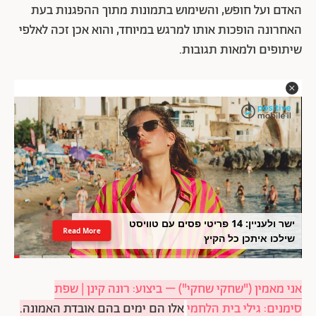
האדם ועל חופש, והשימוש בתמונות מתוך ההפגנות בעת
האחרונה הופכות אותו למרגש במיוחד, והוא אכן זכה לאלפי
שיתופים ולמאות תגובות.
ישר ולעניין: 14 פריטי פסים עם טוויסט
Read More
שילכו איתכן כל הקיץ
אני מאמין ("שחקי שחקי") – ביצוע: רונה קינן | שפת
סימנים: גילי בית הלחמי
אלו הם ימים בהם אובדת האמונה.