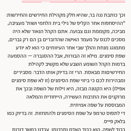
וכך כותבת ננה בר, שהיא חלק מקהילת החירשים והחירשות:
"ההיסחפות אחר הקליפ של גילי בית הלחמי ושות' מעציבה,
מביכה, מקוממת וגם צבועה. אתם הקהל הנאור שלא היה
מסכים לכנס על מעמד האישה שהדוברים בן הם רק גברים,
מתמוגג מנחת והולך שבי אחר העיוותים כי הוא לא יודע
שפת סימנים. מילא זה הבורות, אבל ההסגברה – ההסמעה
בדמות הקהל השומע השבע שלא מקשיב לקהילת
החירשיםות מבאסת. הרי זה בדיוק אותו הדבר: מסבירים
ומבהירות לכם כי ביזוי שפת הסימנים (זו לא שפת סימנים
אפילו) היא הקטנה מבזה, היא זילות של השפה ובכך את
מרוקנים את התרבות העשירה, הייחודית והמלאה
המבוססת על שפה אמיתית.
די לתפוס טרמפ על שפת הסימנים ולהתחזות. זה בדיוק כמו
בלאק פייס.
כבוד לשפה, הוא כבוד האדם ותרבותו. עבדנו במשך דורות