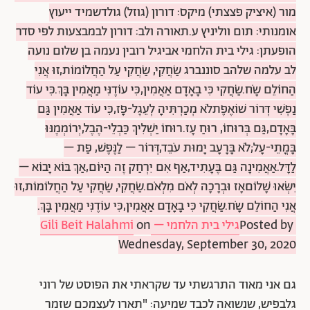
מור (איציק פצצתי) מיקס: דורון (גוזל) גולדשמיד ייעוץ
אומנותי: תום ווליניץ ע.תאורה ולב: דורון לבמבצעות לפי סדר
הופעתן: גילי בית הלחמי אביגיל רובין נעמה בן שלום נועה
לב עלמה שלהב סוננברג שַׂחֲקִי, שַׂחֲקִי עַל הַחֲלוֹמוֹת,זוּ אֲנִי
הַחוֹלֵם שָֹח.שַׂחֲקִי כִּי בָאָדָם אַאֲמִין,כִּי עוֹדֶנִּי מַאֲמִין בָּךְ.כִּי עוֹד
נַפְשִׁי דְּרוֹר שׁוֹאֶפֶתלֹא מְכַרְתִּיהָ לְעֵגֶל-פָּז,כִּי עוֹד אַאֲמִין גַּם
בָּאָדָם,גַּם בְּרוּחוֹ, רוּחַ עָז.רוּחוֹ יַשְׁלִיךְ כַּבְלֵי-הֶבֶל,יְרוֹמְמֶנּוּ
בָּמֳתֵי-עָל;לֹא בָּרָעָב יָמוּת עֹבֵד,דְּרוֹר – לַנֶּפֶשׁ, פַּת –
לַדָּל.אַאֲמִינָה גַּם בֶּעָתִיד,אַף אִם יִרְחַק זֶה הַיּוֹם,אַךְ בּוֹא יָבוֹא –
יִשְּׂאוּ שָׁלוֹםאָז וּבְרָכָה לְאֹם מִלְאֹם.שַׂחֲקִי, שַׂחֲקִי עַל הַחֲלוֹמוֹת,זוּ
אֲנִי הַחוֹלֵם שָֹח.שַׂחֲקִי כִּי בָאָדָם אַאֲמִין,כִּי עוֹדֶנִּי מַאֲמִין בָּךְ.
Posted by ‎
גילי בית הלחמי – Gili Beit Halahmi
‎ on
Wednesday, September 30, 2020
גם אני מאוד התרגשתי עד שקראתי את הפוסט של רוני
גלבפיש, שנשואה לכבד שמיעה: "תארו לעצמכם שזמר