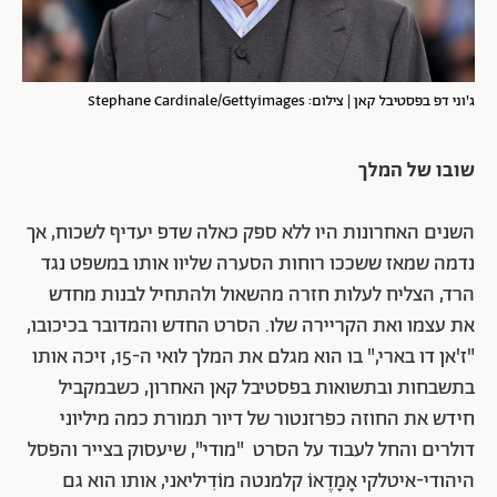
ג'וני דפ בפסטיבל קאן | צילום: Stephane Cardinale/Gettyimages
שובו של המלך
השנים האחרונות היו ללא ספק כאלה שדפ יעדיף לשכוח, אך
נדמה שמאז ששככו רוחות הסערה שליוו אותו במשפט נגד
הרד, הצליח לעלות חזרה מהשאול ולהתחיל לבנות מחדש
את עצמו ואת הקריירה שלו. הסרט החדש והמדובר בכיכובו,
"ז'אן דו בארי," בו הוא מגלם את המלך לואי ה-15, זיכה אותו
בתשבחות ובתשואות בפסטיבל קאן האחרון, כשבמקביל
חידש את החוזה כפרזנטור של דיור תמורת כמה מיליוני
דולרים והחל לעבוד על הסרט "מודי", שיעסוק בצייר והפסל
היהודי-איטלקי אָמָדֶאוֹ קלמנטה מוֹדִיליאני, אותו הוא גם