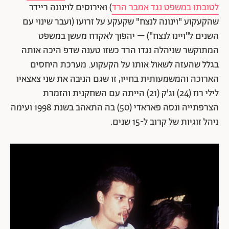
לטובתו במשפט נגד אמבר הרד
) ואירוסים לוינונה ריידר
שהקעקוע "וינונה לנצח" שקעקע על זרועו (ועבר שינוי עם
השנים ל"ויינו לנצח") – יהפוך לאקדח מעשן במשפט
המתוקשר שניהלה נגדו הרד כשזו טענה שדפ היכה אותה
בגלל שהעזה לשאול אותו על הקעקוע. מערכת היחסים
הארוכה והמשמעותית בחייו, זו שגם הניבה את שני צאצאיו
לילי רוז (24) וג'ק (21) הייתה עם השחקנית והזמרת
הצרפתייה ונסה פאראדי (50) בה התאהב בשנת 1998 ועימה
ניהל זוגיות של קרוב ל-15 שנים.