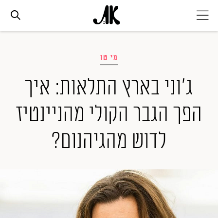
אג׳נדה
מי טו
אופנה
ג'וני בארץ התלאות: איך
הפך הגבר הקולי מהניינטיז
ביוטי
לדוש מהגיהנום?
סלבס
ערוצים נוספים
המגזין