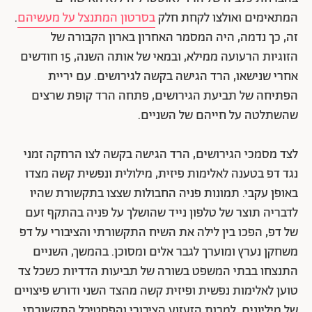
המתאימים ואולצו לקחת חלק
בסרטון המתנצל על מעשיהם
.
זה, כך נדמה, היה המסמר האחרון בארון הקבורה של
הזוגיות הרעועה ממילא, ובמאי של אותה השנה, 15 חודשים
אחרי שנישאו, הרד הגישה בקשה לגירושים. עם יריית
הפתיחה של תביעת הגירושים, פתחה הרד קופת שרצים
שהשתלטה על חייהם של השניים.
לצד מסמכי הגירושים, הרד הגישה בקשה לצו הרחקה זמני
נגד דפ בטענה לאלימות פיזית, מילולית ונפשית קשה מצדו
באופן עקבי. תמונות פניה החבולות שצצו בתקשורת שהיו
לדבריה תוצר של טלפון נייד שהושלך על פניה בהתקף זעם
של דפ, הפכו בין לילה את השיח התקשורתי והציבורי על דפ
משחקן נערץ ומוערך לגבר אלים ומסוכן. בהמשך, השניים
התנצחו בבתי המשפט בשורה של תביעות הדדיות כשכל צד
טוען לאלימות נפשית ופיזית קשה מהצד השני ודורש פיצויים
של מיליונים. למרות הזעזוע הציבורי והפסטיבל התקשורתי