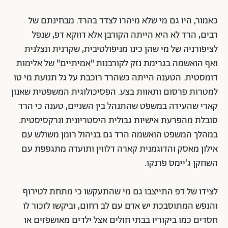
כאמור, היו גם מי שלא מיהרו לצדד בהרד. מבחינתם של
רבים, הרד לא היא הייתה הקורבן אלא דווקא דפ, שנפל
לציפורניה של מי שהן כינו מניפולטיבית, שקרנית ונצלנית
ואף הואשמה בגרימת נזק לקורבנות "אמיתיים" של אלימות
דומסטית. הטענה הייתה כשהרד רוכבת על גל תנועת מי טו
למטרות פרסום ותאוות בצע. הפסיכולוגית המשפטית שאנון
קארי שהעידה במשפט שהתנהל בין השניים, טענה כי הרד
סובלת מהפרעת אישיות גבולית היסטריונית ונרקסיסטית.
במהלך המשפט הואשמה הרד גם בניהול רומן משולש עם
אילון מאסק והדוגמנית קארה דלווין ותועדה מתגפפת עם
השחקן ג'יימס פרנקו.
לצידו של דפ התייצבו גם מי שהתעקשו כי מתחת לטירוף
והנפש המתוסבכת יש אדם עם לב רחום, וביקשו לזכור לו
חסדים כמו ביקוריו בבתי חולים אצל ילדים מאושפזים או