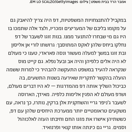
אמבר הרד בבית משפט | צילום: JIM LO SCALZO/Gettyimages
במקביל להתנצחויות המשפטיות, דפ היה צריך להיאבק גם
על מקומו בליבם של המעריצים ומכריו, ולצד אלה שתמכו בו
היו גם מי שבחרו להתנער ממנו. בנות זוגו לשעבר של דפ
נחלקו ביחס שלהן לאקס המתוסבך: גרושתו לורי אן אליסון
ובת זוגו במשך למעלה מעשור ונסה פאראדי, טענו כי מעולם
לא היה אלים כלפיהן והיה אב ובעל נפלא. גם קייט מוס
שנקראה להעיד במשפט התעקשה להבהיר כי למרות ששמה
הועלה בהקשר לתקרית שאירעה בשנות התשעים, בה
כביכול השליך אותה דפ מהמדרגות – לא היו דברים מעולם,
ושדפ מעולם לא הפגין אלימות כלפיה. מאידך, הארוסה
לשעבר ג'ניפר גריי והשחקנית אלן ברקין, נותרו, כך נראה, עם
משקעים טראומטיים יותר ממערכת היחסים שלהן עם דפ,
כששתיהן אישרו את מזגו החם וחיבתו העזה לאלכוהול
וסמים. גריי גם כינתה אותו קנאי ופרנואיד.