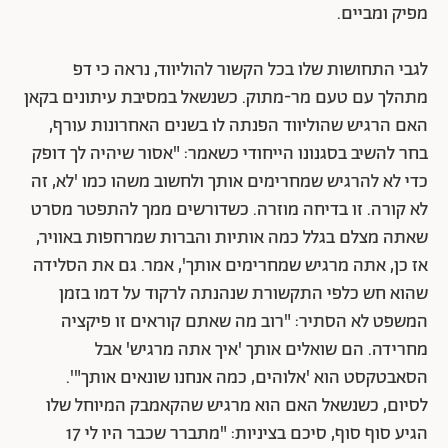
מפיק ומביים.
לגבי התחושות שלו בכל הקשור להוליווד, נראה כי דפ
מתהלך עם טעם מר-מתוק. כשנשאל במסיבת עיתונים בקאן
האם הרגיש שהוליווד הפנתה לו בשנים האחרונות עורף,
בחר להשיב בסגנונו הייחודי כשאמר: "אסור שיהיה לך דופק
כדי לא להרגיש שמחרימים אותך ולחשוב משהו כמו 'לא, זה
לא קורה. זו בדיחה מוזרה. כשדורשים ממך להתפטר מסרט
שאתה מצלם בגלל כמה אותיות והברות שמרחפות באוויר,
אז כן, אתה מרגיש שמחרימים אותך', אמר. גם את הסלידה
שהוא חש כלפי התקשורת שנהנתה לרקוד על דמו בזמן
המשפט לא הסתיר: "רוב מה שאתם קוראים זו פיקציה
מחרידה. הם שואלים אותך 'איך אתה מרגיש' אבל
הסאבטקסט הוא 'אלוהים, כמה אנחנו שונאים אותך"'.
לסיום, כשנשאל האם הוא מרגיש שהקאמבק המיוחל שלו
הגיע סוף סוף, סיכם בציניות: "מתברר שכבר היו לי 17