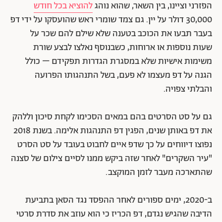
הפזרני וציינו, בין השאר, שהוא נוהג
להוציא בכל חודש
30,000 דולר על יין. גם צמד שומרי ראש שהועסקו על ידי דפ
בעבר תבעו את הכוכב בטענה שלא שילם להם שכר על
שעות נוספות או ארוחות, כשבנוסף נאלצו לבצע שורת
משימות אישיות שלא במסגרת הגדרות תפקידם – כולל
הגנה על דפ מעצמו לא פעם, בשל התנהגותו הפרועה
והבלתי צפויה.
גם על סט הסרטים בהם במאים הסכימו לקחת סיכון וללהק
את דפ באותן שנים, הפגין דפ התנהגות אלימה. בשנת 2018
נפוצו דיווחים על כך שדפ איים לחבוט בעובד על סט הסרט
"עיר השקרים" לאחר שזה ביקש ממנו לסיים צילום של סצנה
שהתארכה מעבר לזמן המוקצב.
ב-2020, ימים ספורים לאחר ההפסד נגד הסאן בתביעת
הדיבה שהגיש נגדם, דפ הכריז כי הוא עוזב את סדרת סרטי