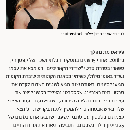
ג'וני דפ ואמבר הרד | צילום: shutterstock
פיראט מת מהלך
ב-2018, אחרי 15 שנים בתפקיד הבלתי נשכח של קפטן ג'ק
ספארו בסדרת סרטי "שודדי הקאריביים" דפ מצא את עצמו
נשדד באופן מילולי, כשימיו בסאגה הקופתית שוברת הקופות
הגיעו לסיומם. באותה שנה הגיע לשטיח האדום לקדם את
סרטו "רצח באוריינט אקספרס" והצליח בקושי לייצב את
עצמו כדי לדדות בהליכה שיכורה, כשהוא נעזר בעוזר האישי
שלו ובאיש אבטחה כדי להמשיך ללכת בקו ישר. דפ מצא
עצמו גם בסכסוך עם סוכניו לשעבר שתבעו אותו בסכום של
25 מיליון דולר, כשבכתב התביעה תיארו את אורח החיים