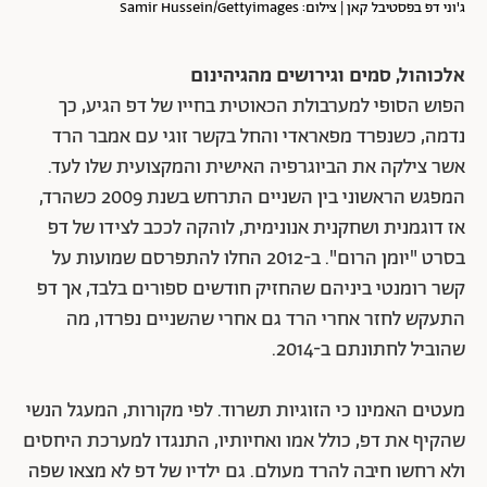
ג'וני דפ בפסטיבל קאן | צילום: Samir Hussein/Gettyimages
אלכוהול, סמים וגירושים מהגיהינום
הפוש הסופי למערבולת הכאוטית בחייו של דפ הגיע, כך
נדמה, כשנפרד מפאראדי והחל בקשר זוגי עם אמבר הרד
אשר צילקה את הביוגרפיה האישית והמקצועית שלו לעד.
המפגש הראשוני בין השניים התרחש בשנת 2009 כשהרד,
אז דוגמנית ושחקנית אנונימית, לוהקה לככב לצידו של דפ
בסרט "יומן הרום". ב-2012 החלו להתפרסם שמועות על
קשר רומנטי ביניהם שהחזיק חודשים ספורים בלבד, אך דפ
התעקש לחזר אחרי הרד גם אחרי שהשניים נפרדו, מה
שהוביל לחתונתם ב-2014.
מעטים האמינו כי הזוגיות תשרוד. לפי מקורות, המעגל הנשי
שהקיף את דפ, כולל אמו ואחיותיו, התנגדו למערכת היחסים
ולא רחשו חיבה להרד מעולם. גם ילדיו של דפ לא מצאו שפה