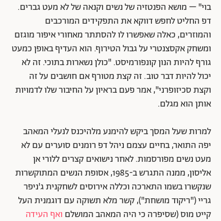
בוי" – מושא הפנטזיה של נשים וקנאה של לא מעט גברים.
דפ החליט לחפש דווקא את התפקידים המורכבים
והמוזרים, כאלה שאפשרו לו להסתתר מאחורי איפור מוגזם
ומשחק אקסצנטרי על גבול הטירוף. הוא העדיף באופן כמעט
גורף להיות הנון קונפורמיסט. "כולן נשארות בתוכי. זה לא
יכול להיות דבר טוב. זה קצת מטורף אם חושבים על זה
וקצת סכיזופרני", אמר פעם בראיון על החיבור שלו לדמויות
אותן הוא מגלם.
למרות שעל המסך ביקש להימנע מלהיכנס לנעלי המאהב
יפה התואר, בחיים עצמם ניהל דפ רומנים סוערים עם לא
מעט נשים מפורסמות. לאחר נישואים קצרים ללורי אן
אליסון, ממנה התגרש ב-1985, אסופת הנשים המתוקשרות
שנקשרו בשמו התארכה וכללה אירוסים לשחקנית ג'ניפר
גריי ("ריקוד מושחת"), קשר מלא תשוקה עם דוגמנית העל
קייט מוס (שסיפרה כי היה המאהב המושלם
ואף העידה