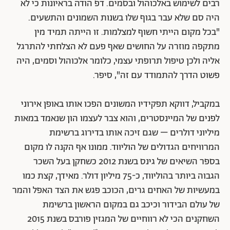
רבים לשימוש באלכוהול ובסמים. דפ הודה בראיונות כי לא
היה סם שלא עבר בגוף שלו בשנות השמונים והתשעים.
"בכל מקום הייתי חשוף למצלמות. זו הייתה תמיד מין
מתקפה מוזרה על החושים שאף פעם לא הצלחתי להתרגל
אליה ולכן טיפול תרופתי עצמי, כלומר אלכוהול וסמים, היה
פשוט הדרך להתמודד עם זה", סיפר.
במקביל, דווקא תפקידיו המשונים הפכו אותו באופן אירוני
לפנים של המיינסטרים, והוא צבר לעצמו הון שנאמד במאות
מיליוני דולרים – שגם זיכה אותו בדירוג ברשימת
המרוויחים הגדולים של הוליווד. ממונו אף הקנה לו מקום
בספר השיאים של גינס בשנת 2012 כשחקן בעל השכר
הגבוה ביותר בהוליווד, כ-75 מיליון דולר. מאידך, קצת כמו
במעשיות של האחים גרים, הכוכב פגש את הצד האפל והמר
של עולם הבידור וכיכב גם במקום הראשון ברשימת
השחקנים הכי לא רווחיים של המגזין פורבס בשנת 2015