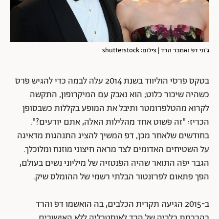
ג'וני דפ ואמבר הרד | צילום: shutterstock
בטקס פרסי הוליווד בשנת 2014 עלה לבמה כדי להגיש פרס
כשהיה שיכור כלוט; הוא נאבק עם המיקרופון, התקשה
לקרוא מהטלפרומטר ותיבל את המופע בקללות כשבסופן
הכריז: "זה פשוט אחד מהלילות האלה, אתם יודעים?".
בחודשים שלאחר מכן, דפ המשיך להציג התנהגות מדאיגה
על השטיחים האדומים לצד מראה חיצוני מוזנח ומלוכלך.
הגבר יפה התואר שהיה הפנטזיה של מיליוני נשים בעולם,
הפך פתאום לפרזנטור הבלתי רשמי של ההומלס שיק.
ב-2015 הגיעה תקרית הכלבים, בה הואשמו דפ והרד
בהברחת כלביה של הרד לאוסטרליה ללא האישורים