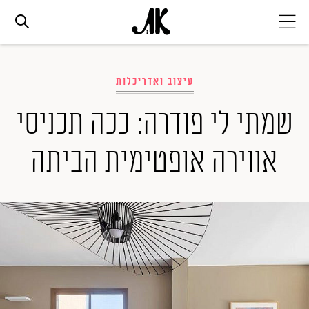
אג׳נדה
עיצוב ואדריכלות
אופנה
שמתי לי פודרה: ככה תכניסי
אווירה אופטימית הביתה
ביוטי
סלבס
ערוצים נוספים
המגזין