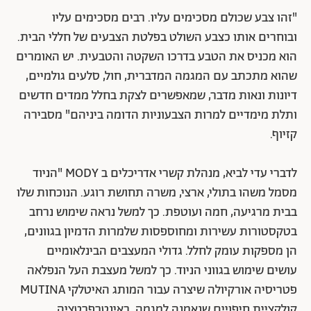
"זהו צבע שכולם מסכימים עליו. רבים מסכימים עליו
ובוחרים אותו כצבע השולט בפלטת הצבעים של חללי הבית.
הוא מכניס את הטבע בדרכו השקטה והטבעית. יש האומרים
שהוא מתכתב עם המגמה המדברית, חול, סלעים גולמיים,
דיונות ונאות מדבר, שמאפשרים לצקת בחלל ממדים חדשים
ותלת מימדיים למרות הצבעוניות הדומה ביניהם" מסבירה
קזיוף.
לדברי עדי לביא, מנהלת קשרי אדריכלים ב MODY "הניוד
מסמל משהו בתולי, ארצי, משרה תחושת רוגע. הנוכחות שלו
בבית מרגיעה, חמה ועוטפת. כך למשל נראה שימוש נרחב
בטקסטורות עשירות ומחוספסות שלמרות הדמיון בגוונים,
הן מספקות עומק לחלל. גדולי המעצבים הבינלאומיים
עושים שימוש בגווני הניוד. כך למשל מעצבת העל הנפלאה
פטריסיה אורקיולה שיצרה עבור המותג האיטלקי MUTINA
קולקציית חיפויים שנאמנה למגמה, באינטרפרטציה