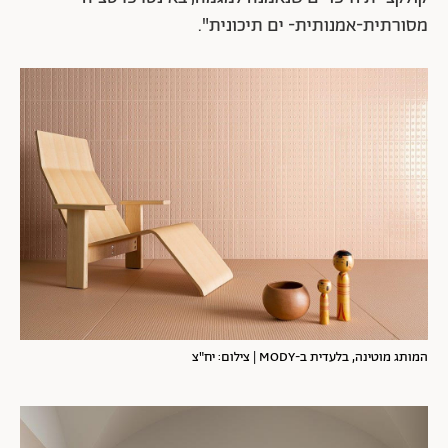
מסורתית-אמנותית- ים תיכונית".
המותג מוטינה, בלעדית ב-MODY | צילום: יח"צ