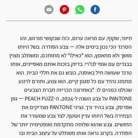
חיוור, שקוף, עם מראה ערום, כזה שבקושי מורגש, זהו
הטרנד הכי נכון בימים אלה – צבע הפודרה. בשל היותו
מושך ולא מתאמץ, הוא "כאילו" לא מתוחכם, ומשתלב מצוין
בבגדים עם אופי לנז'רי. בדיוק בזכות אותם מאפיינים, אותו
טרנד שעושה חיל באופנה, כובש גם את חללי הבית. הוא
מתמזג נהדר עם כל סגנון קיים, הוא צנוע, ותורם לרוגע
שכולנו כמהים לו. "באחרונה הכריזה חברת הצבעים
PANTONE על צבע השנה ל-2024, ה-PEACH FUZZ – גוון
אפרסק. צבע בהיר ורך. נציגי PANTONE מצדיקים את
הבחירה בשל היותו עדין ועוטף, לצד צבע שמעורר את
החושים. צבע שהוא שלוחה מתקדמת ואופטימית יותר של
הפודרה. בקרוב נראה אותו משתלט על עיצוב הבית ובו