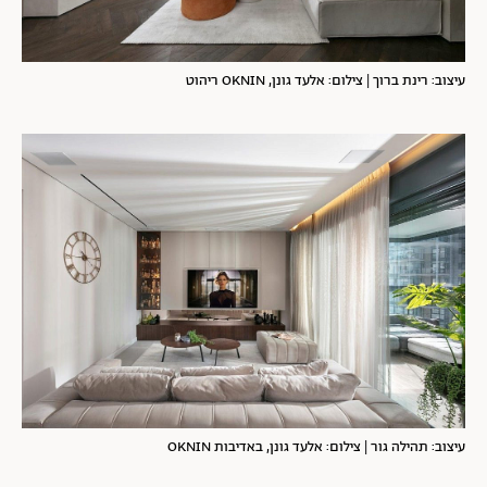
עיצוב: רינת ברוך | צילום: אלעד גונן, OKNIN ריהוט
עיצוב: תהילה גור | צילום: אלעד גונן, באדיבות OKNIN