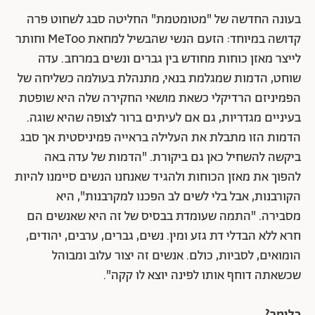
בעונה החדשה של "מטומטמת" החליטה סבג לשחוט פרה
קדושה במיוחד: הזעם הנשי שהבשיל למחאת MeToo וחותר
לייצר מאזן כוחות מחודש בין גברים ונשים במרחב. עדה
שוחט, הדמות שמגלמת בנאי, מתנהלת בעולמה כשליחה של
הפמיניזם הרדיקלי כשאת מושאי החקירה שלה היא שופטת
בעיניים מגדריות, גם אם לעיתים ברור לצופה שהיא שוגה.
הדמות הזו מתבלת את העלילה בראייה פמיניסטית אך סבג
ביקשה להשחיל כאן גם ביקורת. "הדמות של עדה באה
להפוך את מאזן הכוחות ולהגיד שאנחנו הנשים סיימנו להיות
הקורבנות, אבל בלי לשים לב הפכנו למקרבנות", היא
מסבירה. "התמה שעומדת בבסיס של זה היא שאנשים הם
חרא ללא הבדלי דת גזע ומין. נשים, גברים, ערבים, יהודים,
הומואים, לסביות, כולם. אנשים זה יצור עלוב ומבוהל
שכשאתה דוחף אותו לפינה יוצא לו קקה".
כלומר?