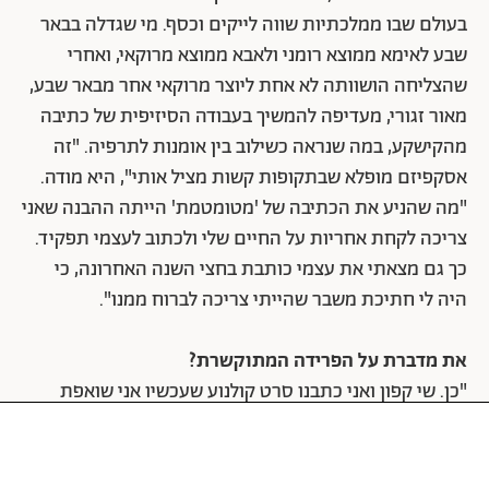
בעולם שבו ממלכתיות שווה לייקים וכסף. מי שגדלה בבאר
שבע לאימא ממוצא רומני ולאבא ממוצא מרוקאי, ואחרי
שהצליחה הושוותה לא אחת ליוצר מרוקאי אחר מבאר שבע,
מאור זגורי, מעדיפה להמשיך בעבודה הסיזיפית של כתיבה
מהקישקע, במה שנראה כשילוב בין אומנות לתרפיה. "זה
אסקפיזם מופלא שבתקופות קשות מציל אותי", היא מודה.
"מה שהניע את הכתיבה של 'מטומטמת' הייתה ההבנה שאני
צריכה לקחת אחריות על החיים שלי ולכתוב לעצמי תפקיד.
כך גם מצאתי את עצמי כותבת בחצי השנה האחרונה, כי
היה לי חתיכת משבר שהייתי צריכה לברוח ממנו".
את מדברת על הפרידה המתוקשרת?
"כן. שי קפון ואני כתבנו סרט קולנוע שעכשיו אני שואפת
להשיג לו מימון, קומדיה רומנטית שחורה וגזענית".
אז השלב הבא הוא קולנוע?