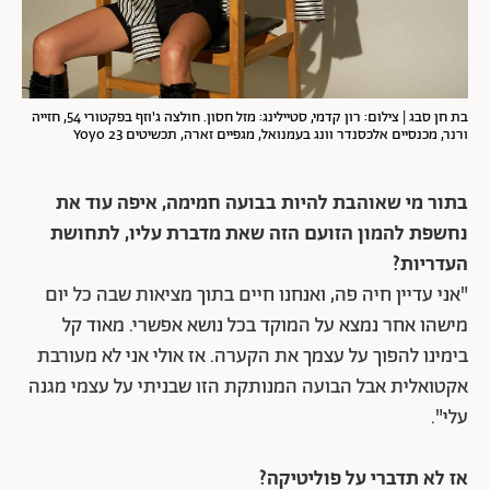
בת חן סבג | צילום: רון קדמי, סטיילינג: מזל חסון. חולצה ג'וזף בפקטורי 54, חזייה
ורנר, מכנסיים אלכסנדר וונג בעמנואל, מגפיים זארה, תכשיטים Yoyo 23
בתור מי שאוהבת להיות בבועה חמימה, איפה עוד את
נחשפת להמון הזועם הזה שאת מדברת עליו, לתחושת
העדריות?
"אני עדיין חיה פה, ואנחנו חיים בתוך מציאות שבה כל יום
מישהו אחר נמצא על המוקד בכל נושא אפשרי. מאוד קל
בימינו להפוך על עצמך את הקערה. אז אולי אני לא מעורבת
אקטואלית אבל הבועה המנותקת הזו שבניתי על עצמי מגנה
עלי".
אז לא תדברי על פוליטיקה?