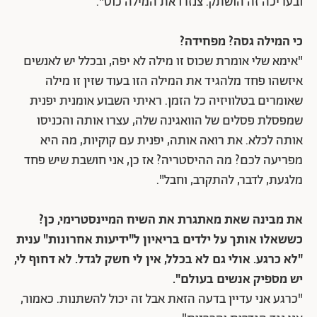
ובעריכה זה הושתק. צנזרו את המילה כוס".
כי המילה גסה? מפחידה?
"אימא שלי אומרת שכוס זו מילה לא יפה, ובכלל יש לאנשים
איזשהו פחד מלהגיד את המילה הזו בעוד שזין זו מילה
שאומרים בטלוויזיה כל הזמן. ראיתי השבוע אומנית יפנית
שמפסלת פסלים של הוואגינה שלה, עצרו אותה והכניסו
אותה לכלא. את רואה אותה, יפנית עם קוקיות, מה היא
מפריעה לכם? מה ההיסטריה? אז כן, אני חושבת שיש פחד
מלגעת, לדבר, להתקרב, וחבל".
את מבינה שאת מאתגרת את השיח המיינסטרימי, כן?
כששאלו אותך על ילדים בריאיון ל"ידיעות אחרונות" ענית
"לא כרגע. אולי גם לא בכלל, אין לי חשק לגדל. לא דחוף לי,
יש מספיק אנשים בעולם".
"כרגע אני עדיין בדעה הזאת אבל זה יכול להשתנות. כאמור,