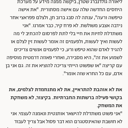
ליאורה גולדנברג שטרן, ביקשה ממנה מידע על מערכת
היחסים החדשה שלה עם אישה מסתורית. "את אישה
טיפשה ורעה", ענתה לה סבג ברוב חן, ולצלם פפראצי אחר
נידבה אצבע משולשת. לא פרח קיר, כבר אמרנו. "אני
משתדלת לחיות את חיי בלי לתת לפרסום להכתיב לי מה
לעשות ואיך לעשות, ולפעמים זה אומר לעשות זין לצלם או
להגיד לאדם שהוא טיפש ורע, כי לפעמים אנשים צריכים
לשמוע את זה", היא מסבירה, ואחרי פאוזה דרמטית מוסיפה
עם קריצה "או שפשוט הייתי צריכה להוציא את זה. גם אני בן
אדם, עם כל החרא שזה אומר".
את לא אוהבת להתראיין, את לא מתנחמדת לצלמים, את
בקושי פעילה ברשתות החברתיות. בקיצור, לא משחקת
את המשחק.
"אני פשוט משתדלת להישאר אותנטית ונאמנה לעצמי. אני
לא חושבת שהאינסטגרם הוא דבר פסול אבל צריך לעבוד