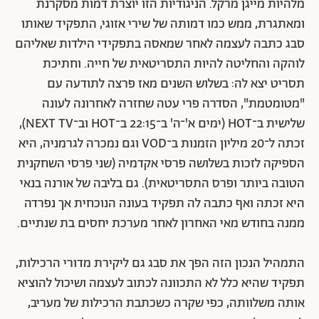
מלהיות מייגן מרקל. הניגודיות הזו יוצרת דמות מסקרנת
ומאתגרת, ממש כמו דמותה של שירי אזוגי, התפקיד שאותו
סבג כתבה לעצמה לאחר שמאסה בתפקידי הילדות שאליהם
לוהקה והחליטה להיות התסריטאית של חייה. וחתיכת
תסריט יצא לה: בשלוש השנים מאז פרצה לתודעה עם
"מטומטמת", הסדרה פרי עטה שחזרה לאחרונה לעונה
שלישית ב־HOT (ימים א'־ה' ב־22:15 ב־HOT וב־NEXT TV),
זכתה ל־20 מיליון הזמנות ב־VOD וגם נמכרה לגרמניה, היא
הספיקה לזכות בשלושה פרסי אקדמיה (שני פרסי השחקנית
הטובה ביותר ופרס התסריטאית). גם בליבה של אורנה בנאי
היא זכתה ואף כתבה לה תפקיד בעונה הנוכחית אך נפרדה
ממנה בחודש מאי האחרון לאחר מערכת יחסים בת שנתיים.
התמהיל הנכון הזה הפך את סבג גם ליקירת מדורי הרכילות,
תפקיד שהיא כלל לא התכוונה לכתוב לעצמה ושיכול להוציא
אותה משלוותה, כפי שקרה כשכתבת הרכילות של מעריב,