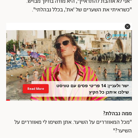
"אני לא אוהבת להתראיין", היא מודה בחיוך מבויש.
"כשראיתי את השערים של 'את', בכלל נבהלתי".
ישר ולעניין: 14 פריטי פסים עם טוויסט
Read More
שילכו איתכן כל הקיץ
ממה נבהלת?
"מכל המאווררים על השיער. אתן תשימו לי מאווררים על
השיער?"