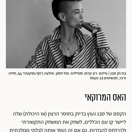
בת חן סבג | צילום: רון קדמי, סטיילינג: מזל חסון. חולצה ג'וזף בפקטורי 54, חזייה
ורנר, תכשיטים Yoyo 23
האס המרוקאי
הקסם של סבג נעוץ בדיוק בחוסר הרצון (או היכולת) שלה
ליישר קו עם הכללים, לשחק את המשחק התקשורתי
ולהידחס להגדרות, גם אם זה הופך אותה לבלתי ממלכתית