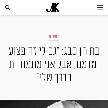
אג׳נדה
יחסים
אופנה
בת חן סבג: "גם לי זה פצוע
ביוטי
ומדמם, אבל אני מתמודדת
סלבס
בדרך שלי"
ערוצים נוספים
המגזין