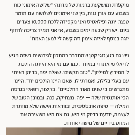
מוקפדת ומושקעת ברמות של מדונה: "שלושה אימוני כוח
בשבוע עם אורן גנות, בין שני אימונים לשלושה עם תומר
טנצר, יוגה ופילאטיס ואני מקפידה ללכת 10,000 צעדים
ביום. יש רק שבעה ימים בשבוע, אז אני תמיד צריכה לדחוף
יוגה בנוסף לאיזה אימון וזה קשה לי למען האמת".
ויש גם רגע זוגי קטן שמתברר כמתכון לגירושים כשזה מגיע
לריאליטי אתגרי במיוחד, כמו עם מי היא הייתה הולכת
ל"המירוץ למיליון": "טוב תקשיבו. שאלה יפה, בדיוק ראיתי
עם בעלי בלילה, ואמרתי לו, שאם היינו הולכים יחד, היינו
מתגרשים כי שנינו מאוד החלטיים". בקיצור, רפאלי בגרסה
הכי אותנטית שלה – יפה, מצחיקה, כנה, ובמובן הטוב של
המילה – טיפה אובססיבית, ובוודאות אישה שלא מוותרת
לעצמה, יודעת בדיוק מי היא, גם אם היא משאירה את
המחט בידיים של מישהי אחרת.
נגן