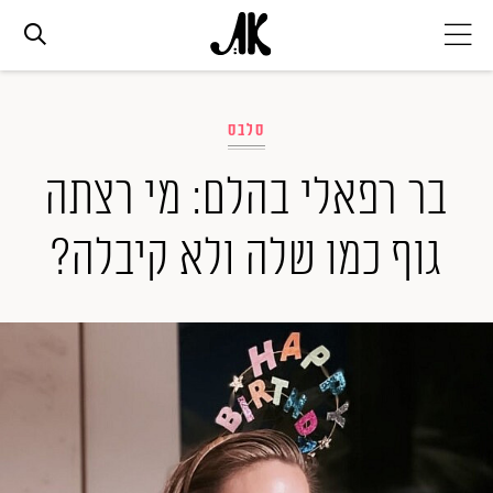
אג׳נדה
סלבס
אופנה
בר רפאלי בהלם: מי רצתה
גוף כמו שלה ולא קיבלה?
ביוטי
סלבס
ערוצים נוספים
המגזין