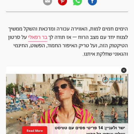
הימים חמים למות, האווירה עכורה ומדכאת והשקל ממשיך
לצנוח יחד עם מצב הרוח – אז תודה לך
בר רפאלי
על סרטון
הטיקטוק הזה, ועל טריק האיפור החמוד, הפשוט, החינמי
והגאוני שחלקת איתנו.
ישר ולעניין: 14 פריטי פסים עם טוויסט
Read More
שילכו איתכן כל הקיץ