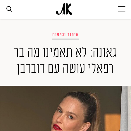
אג׳נדה
איפור וטיפוח
אופנה
גאונה: לא תאמינו מה בר
רפאלי עושה עם דובדבן
ביוטי
סלבס
ערוצים נוספים
המגזין