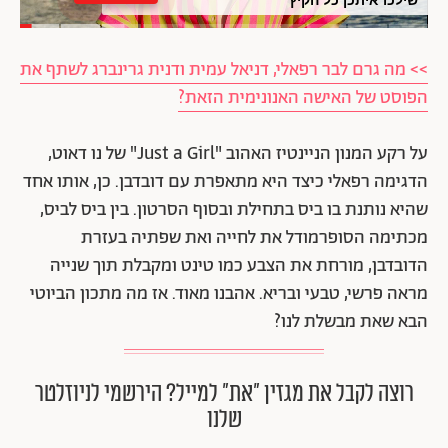
>> מה גרם לבר רפאלי, דניאל עמית ודנית גרינברג לשתף את
הפוסט של האישה האנונימית הזאת?
על רקע המנון הניינטיז האהוב "Just a Girl" של נו דאוט,
הדגימה רפאלי כיצד היא מתאפרת עם דובדבן. כן, אותו אחד
שהיא נותנת בו ביס בתחילת ובסוף הסרטון. בין ביס לביס,
מכתימה הסופרמודל את לחייה ואת שפתיה בעזרת
הדובדבן, מורחת את הצבע כמו טינט ומקבלת תוך שנייה
מראה פרשי, טבעי ובריא. אהבנו מאוד. אז מה מתכון הביוטי
הבא שאת מבשלת לנו?
רוצה לקבל את מגזין ״את״ למייל? הירשמי לניוזלטר
שלנו