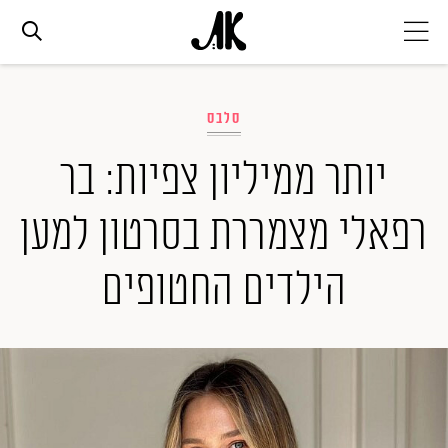
אג׳נדה
סלבס
אופנה
יותר ממיליון צפיות: בר
רפאלי מצמררת בסרטון למען
ביוטי
הילדים החטופים
סלבס
ערוצים נוספים
המגזין