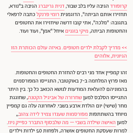
קרופורד
הגיבה עליו בלב שבור,
דנית גרינברג
הגיבה ב"נורא,
תחזירו אותם הביתה", הדוגמנית
רומי פרנקל
כתבה לרפאלי
בתגובה: "מלכה", אתי קובו דרשה שיחזירו את החטופים
והחטופות הביתה,
מיקי בוגנים
איחל "אמן", ועוד ועוד.
>> מדריך לקבלת ילדים חטופים. באיזה עולם הכותרת הזו
הגיונית, אלוהים
זהו קמפיין אחד מני רבים להחזרת החטופים והחטופות.
מאז פרוץ המלחמה ב-7 באוקטובר, התגייסו המפורסמים
בהמוניהם להעלאת המודעות לנושא הכואב כל כך. בין היתר
התגייסו הסלבס למען
שחרורה של אביגיל הקטנה
, שחוגגת
מחר (שישי) יום הולדת ארבע בשבי. לאחרונה עלה גם קמפיין
מיוחד בהשתתפות
מפורסמות שענדו צמיד לידה צהוב
,,
למען
האישה שילדה בשבי – מה שלבסוף התברר כפייק ניוז
.
למרות שעסקת החטופים אושרה, ולפחות 50 ילדות וילדים