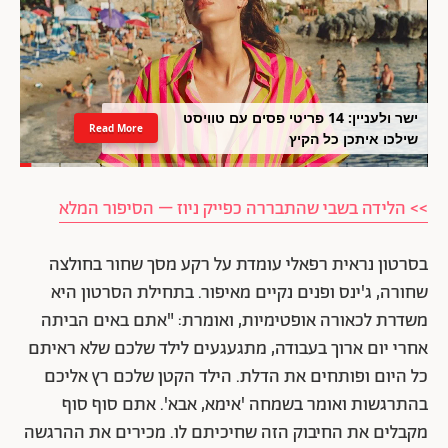
ישר ולעניין: 14 פריטי פסים עם טוויסט
Read More
שילכו איתכן כל הקיץ
>> הלידה בשבי שהתבררה כפייק ניוז – הסיפור המלא
בסרטון נראית רפאלי עומדת על רקע מסך שחור בחולצה
שחורה, ג'ינס ופנים נקיים מאיפור. בתחילת הסרטון היא
משדרת לכאורה אופטימיות, ואומרת: "אתם באים הביתה
אחרי יום ארוך בעבודה, מתגעגעים לילד שלכם שלא ראיתם
כל היום ופותחים את הדלת. הילד הקטן שלכם רץ אליכם
בהתרגשות ואומר בשמחה 'אימא, אבא'. אתם סוף סוף
מקבלים את החיבוק הזה שחיכיתם לו. מכירים את ההרגשה