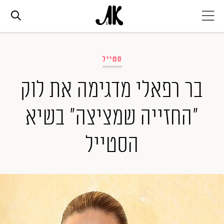
אג׳נדה
סטייל
אופנה
בר רפאלי מדגימה את לוק
"החזייה שמציצה" בשיא
ביוטי
הסטייל
סלבס
ערוצים נוספים
המגזין