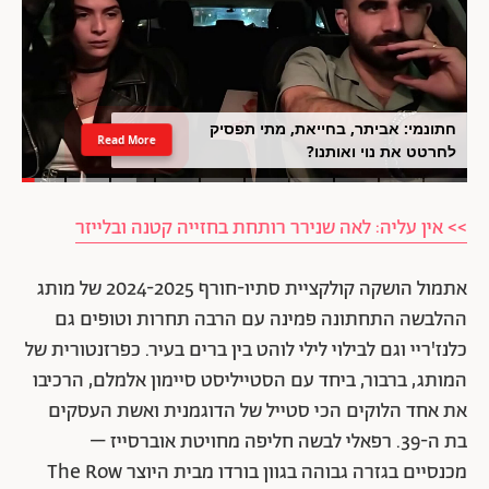
חתונמי: אביתר, בחייאת, מתי תפסיק
Read More
לחרטט את נוי ואותנו?
>> אין עליה: לאה שנירר רותחת בחזייה קטנה ובלייזר
אתמול הושקה קולקציית סתיו-חורף 2024-2025 של מותג
ההלבשה התחתונה פמינה עם הרבה תחרות וטופים גם
כלנז'ריי וגם לבילוי לילי לוהט בין ברים בעיר. כפרזנטורית של
המותג, ברבור, ביחד עם הסטייליסט סיימון אלמלם, הרכיבו
את אחד הלוקים הכי סטייל של הדוגמנית ואשת העסקים
בת ה-39. רפאלי לבשה חליפה מחויטת אוברסייז –
מכנסיים בגזרה גבוהה בגוון בורדו מבית היוצר The Row