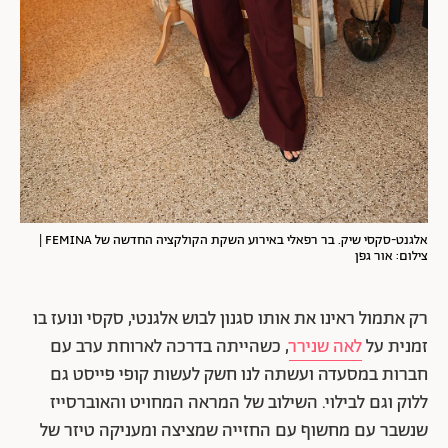
אלגנט-סקסי שיק. בר רפאלי באירוע השקת הקולקציה החדשה של FEMINA |
צילום: אור גפן
רק אתמול ראינו את אותו סגנון לבוש אלגנטי, סקסי ונועז בו
זמנית על
לאה שנירר
, כשהייתה בדרכה לארוחת ערב עם
חברות במסעדה ועשתה לנו חשק לעשות קופי פייסט גם
ללוק וגם לבילוי. השילוב של המראה המחויט והאוברסייז
שנשבר עם מחשוף עם החזייה שמציצה ומעניקה טיזר של