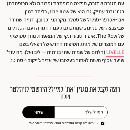
עם חגורה שחורה, חולצה מכופתרת (פרומה ולא מכופתרת)
בגוון ורוד עתיק, גם היא של The Row, בלייזר בגוון
אבן-אפרפר-סגלגל של סטלה מקרתני וכמובן, חזייה שחורה
שביצבצה של פמינה, שמתכתבת עם החגורה ועם הסנדלים
של The Row. איפור טבעי ונקי של המאפרת מורן סטויצקי
עם המוצרים של מותג הטיפוח החדש של רפאלי בשם
LIVELLE
(הלחם של שמות שתי בנותיה – ליב ואל). מה עוד?
שיער אסוף משוח לאחור בעיצובו של אדיר ג'ייקוב ו-סה טו.
רוצה לקבל את מגזין ״את״ למייל? הירשמי לניוזלטר
שלנו
שלחי
אני מאשר/ת קבלת ניוזלטרים ומידע פרסומי מאתר ״את״