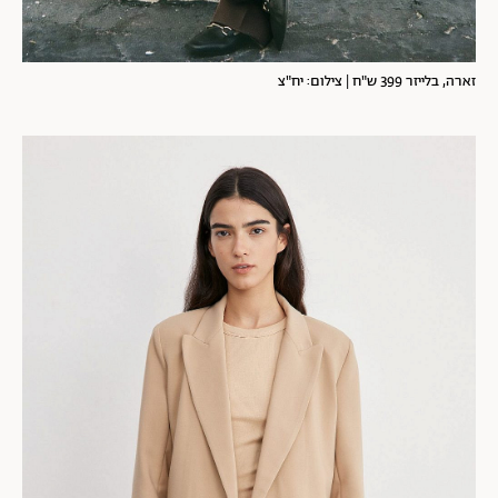
זארה, בלייזר 399 ש"ח | צילום: יח"צ