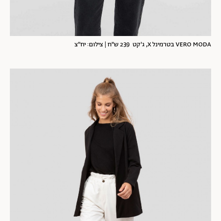
VERO MODA בטרמינל X, ג'קט 239 ש"ח | צילום: יח"צ