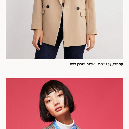
קסטרו, 249 ש"ח | צילום: שרבן לופו