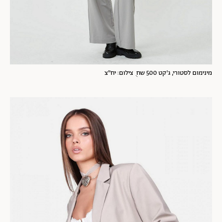
מינימום לסטורי, ג'קט 500 שח ֻ צילום: יח"צ