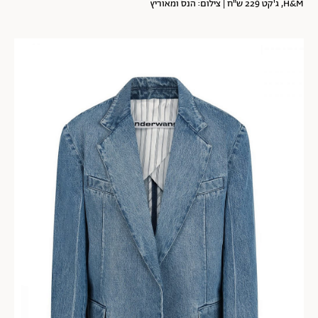
H&M, ג'קט 229 ש"ח | צילום: הנס ומאוריץ