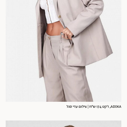
ADIKA, ז'קט 174 ש"ח | צילום עדי סגל