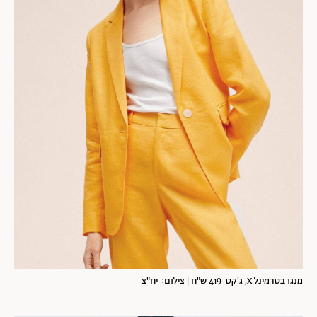
מנגו בטרמינל X, ג'קט 419 ש"ח | צילום: יח"צ