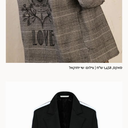
סאקס, 1,458 ש"ח | צילום: שי יחזקאל