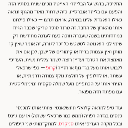
החליפה, בדגש על הבלייזר: האייטיז מכים שנית בסתיו הזה
והפעם עם בלייזר אוברסייז, כזה שרחוק מאוד מהגוף ונראה
כאילו הוא גדול עלינו במידה, או אם תרצו – כאילו פילחנו
אותו מהארון של החבר. זה טרנד סופר טריקי שכבר הגיח
במחוזותינו בשנה שעברה וזוכה כעת לעדנה מחודשת רק
שימי לב: הוא נוטה לטשטש כל זכר לגזרה, זה אומר שאין קו
מותן ואין עצמות בריח או קימורים של ישבן, לכן אם את
מאמצת את הטרנד ועדיין רוצה לשמר צללית נשית, העדיפי
ללבוש אותו מעל בגד גוף או חזייה/
קרופ
– כפי שרפאלי
עשתה, או לחלופין: על חולצת גולף צמודה ודרמתית, או
הניחי אותו על הכתפיים מעל שמלה סקסית ומינימליסטית
עם מפתח חזה מפואר.
עוד טיפ למראה קז'ואלי ונונשלאנטי: צוותי אותו למכנסי
פנסים בגזרה רפויה (ממש כמו שרפאלי עשתה) או עם ג'ינס
ובכל מקרה העדיפי איתו
סניקרס
. למתקדמות: שני קיפולים