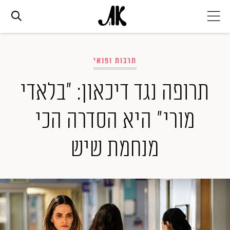
אג׳נדה
תרבות ופנאי
אופנה
תרופה נגד דיכאון: "בלאדי
מורי" היא הסדרה הכי
ביוטי
מנחמת שיש
סלבס
ערוצים נוספים
המגזין