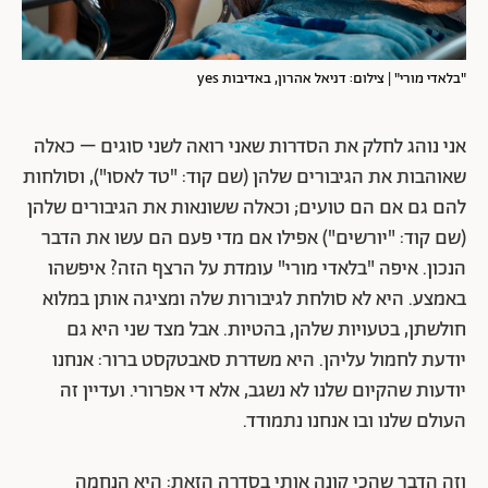
"בלאדי מורי" | צילום: דניאל אהרון, באדיבות yes
אני נוהג לחלק את הסדרות שאני רואה לשני סוגים – כאלה
שאוהבות את הגיבורים שלהן (שם קוד: "טד לאסו"), וסולחות
להם גם אם הם טועים; וכאלה ששונאות את הגיבורים שלהן
(שם קוד: "יורשים") אפילו אם מדי פעם הם עשו את הדבר
הנכון. איפה "בלאדי מורי" עומדת על הרצף הזה? איפשהו
באמצע. היא לא סולחת לגיבורות שלה ומציגה אותן במלוא
חולשתן, בטעויות שלהן, בהטיות. אבל מצד שני היא גם
יודעת לחמול עליהן. היא משדרת סאבטקסט ברור: אנחנו
יודעות שהקיום שלנו לא נשגב, אלא די אפרורי. ועדיין זה
העולם שלנו ובו אנחנו נתמודד.
וזה הדבר שהכי קונה אותי בסדרה הזאת: היא הנחמה