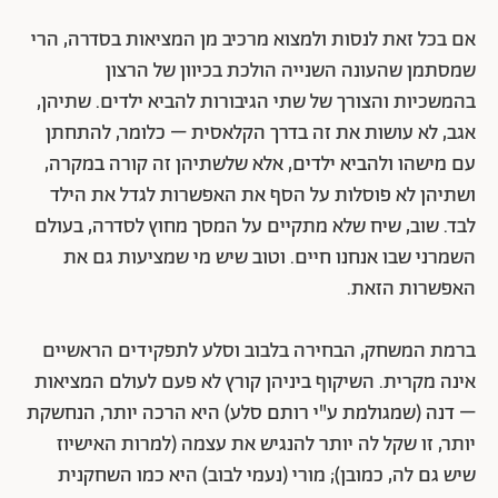
אם בכל זאת לנסות ולמצוא מרכיב מן המציאות בסדרה, הרי
שמסתמן שהעונה השנייה הולכת בכיוון של הרצון
בהמשכיות והצורך של שתי הגיבורות להביא ילדים. שתיהן,
אגב, לא עושות את זה בדרך הקלאסית – כלומר, להתחתן
עם מישהו ולהביא ילדים, אלא שלשתיהן זה קורה במקרה,
ושתיהן לא פוסלות על הסף את האפשרות לגדל את הילד
לבד. שוב, שיח שלא מתקיים על המסך מחוץ לסדרה, בעולם
השמרני שבו אנחנו חיים. וטוב שיש מי שמציעות גם את
האפשרות הזאת.
ברמת המשחק, הבחירה בלבוב וסלע לתפקידים הראשיים
אינה מקרית. השיקוף ביניהן קורץ לא פעם לעולם המציאות
– דנה (שמגולמת ע"י רותם סלע) היא הרכה יותר, הנחשקת
יותר, זו שקל לה יותר להנגיש את עצמה (למרות האישיוז
שיש גם לה, כמובן); מורי (נעמי לבוב) היא כמו השחקנית