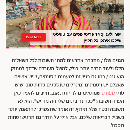
ישר ולעניין: 14 פריטי פסים עם טוויסט
Read More
שילכו איתכן כל הקיץ
הגנים שלנו, מתברר, אחראים למתן תשובות לכל השאלות
הללו ולעוד הרבה יותר. כולל, למשל, העובדה שדחף למתוק
הוא גנטי, כמו גם רגישות לטעמים מסוימים, שיש אנשים
שאצלם יש ויטמינים ומינרלים שנספגים פחות טוב ושיש
סוגי
ספורט
שמתאימים לנו יותר. אגב, חייבים להעיר כאן
הערה חשובה: "ככה זה בגנים שלי וזה מה יש", היא לא
תשובה ובטח שלא תירוץ. זה אומר שתצטרכו להתאמץ יותר
בשביל הבריאות שלכם, אבל אולי על הדרך גם תרגישו פחות
תסכול.