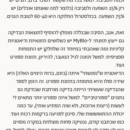
וכמה הסביבה. למשל בכל מה שקשור לסוכר בדם, לגנים יש
רק 25% השפעה ולסביבה (כלומר למה שאנחנו אוכלים) יש
75% השפעה. בכולסטרול החלוקה היא 60-40 לטובת הגנים.
זאת, אגב, הסיבה שבגללה מומלץ להוסיף לתוצאות הבדיקה
גם ייעוץ תזונתי. ל-MyBio יש כשלושים תזונאיות ודיאטניות
קליניות ומה שאהבתי במיוחד זה שלחלקן יש התמחות
ספציפית: למשל תזונה לגיל המעבר, להיריון, תזונת ספורט
ועוד.
הדיאטנית ש"נפגשתי" איתה (בזום, ברוח הימים האלה) היא
שירה סולו והיא מתמחה בתזונת ספורט. זה הזמן לספר
שהבדיקה שעשיתי הייתה בדיקה מורחבת שבודקת גם
נתונים "ספורטיביים". למשל איזה ספורט יותר מתאים לי
לעשות (ריצות ארוכות, ולא שזה הפתיע אותי), עד כמה
יכולת ההתאוששות שלי, סיכון לפגיעה ברקמות רכות ועוד.
כמו שכתבנו קודם, גנטיקה פחות מוצלחת במקרה מסוים