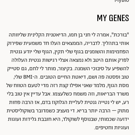
MyBio
My Genes
"בורכת", אמרה לי חני בן חמו, הדיאטנית הקלינית שליוותה
אותי בתהליך. לדבריה, הממצאים העלו חד משמעית שפירוק
הפחמימות והשומנים בגוף שלי תקין, הגוף שלי יודע גנטית
לפרק אותם היטב ולא נמצאה אצלי רגישות גנטית העלולה
להשפיע על סיבוכי השמנה. בקיצור, מותר לי לחם, גם סטייק
טוב ופסטה פה ושם, דיאטת החיים הטובים. ה-BMI שלי,
מסת הגוף, מלמד שאני אפילו קצת רזה מדי לטעם הטווח של
משרד הבריאות, וזה משמח כשלעצמו. אבל עדיין אין טוב בלי
רע, יש לי נטייה גנטית לעליית הגלוקוז בדם, אז הרבה פחות
מתוק – הרבה יותר בריא. די מעציב כשמדובר בשוקוליסטית
ידועה שכמותי, שבנוסף לשוקולד, היא חובבת גלידות ועוגות
ועוגיות וחטיפים.