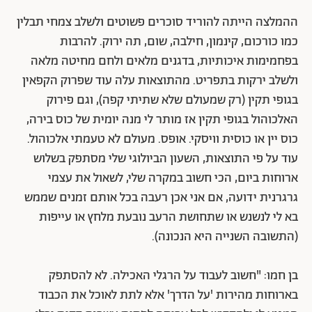
ההמלצה הייתה להוריד סוכרים פשוטים ולשלב צמחי תבלין
כמו כורכום, קינמון, חילבה, שום, תה ירוק. להרבות
בפחמימות איכותיות, בדגנים מלאים ולחם מחיטה מלאה
ולשלב ירקות בתפריט. מהתוצאות עלה עוד שפרוק הקפאין
בגופי תקין (רק שמעולם שלא שתיתי קפה), וגם פירוק
האלכוהול בגופי תקין אז מותר לי מנה יומית של כוס בירה,
כוס יין או כוסית וויסקי. אופס. מעולם לא טעמתי אלכוהול.
עוד על פי התוצאות, השעון הביולוגי שלי מסתפק בשלוש
ארוחות ביום, הכי חשוב במקרה שלי, לשאול את עצמי
גרגרנית ידועה, אם אני אכן רעבה בכל אותם זמנים שממש
בא לי לנשנש או שתחושת הרעב נובעת מלחץ או עייפות
(התשובה השנייה היא הנכונה).
בן חמו: "חשוב לעבוד על הרגלי האכילה. לא להסתפק
בארוחות מהירות 'על הדרך' אלא לתת לאוכל את הכבוד