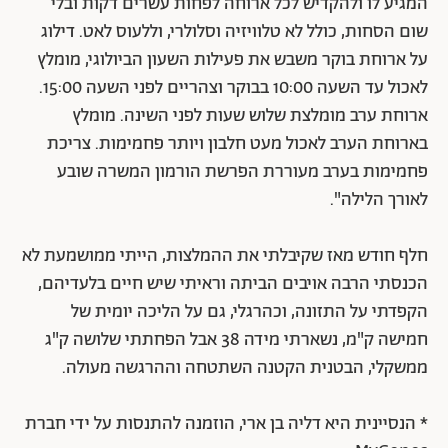
המגיע לו ולהקדיש לכל ארוחה לפחות עשרים דקות ובלי
שום הסחות, כולל לא טלוויזיה וסלולרי, וללעוס לאט. דילוג
על ארוחת בוקר משבש את פעילות השעון הביולוגי, מומלץ
לאכול עד השעה 10:00 בבוקר וצהריים לפני השעה 15:00.
ארוחת ערב מומלצת שלוש שעות לפני השינה. מומלץ
בארוחת הערב לאכול מעט חלבון ויותר פחמימות. צריכת
פחמימות בערב מעוררת הפרשת הורמון המשרה שובע
לאורך הלילה".
חלף חודש מאז שקיבלתי את ההמלצות, הייתי ממושמעת לא
הכנסתי הרבה אויבים הביתה וראיתי שיש חיים בלעדיהם,
הקפדתי על התזונה, וכהרגלי, גם על הליכה יומית של
חמישה ק"מ, נשארתי מידה 38 אבל הפחתתי שלושה ק"ג
ממשקלי, הבטנית הקטנה השתטחה וההרגשה מעולה.
* הנסיינית היא דליה בן ארי, הוזמנה להתנסות על ידי חברת