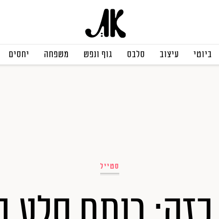
ביוטי
עיצוב
סלבס
גוף ונפש
משפחה
יחסים
סטייל
כזה: רותם סלע ב