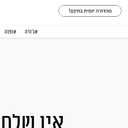
אג׳נדה
אופנה
אין שלם 