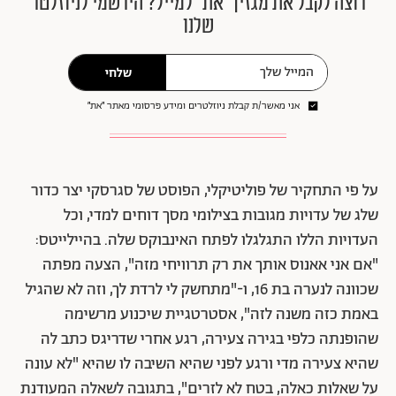
רוצה לקבל את מגזין ״את״ למייל? הירשמי לניוזלטר
שלנו
שלחי
אני מאשר/ת קבלת ניוזלטרים ומידע פרסומי מאתר ״את״
על פי התחקיר של פוליטיקלי, הפוסט של סגרסקי יצר כדור
שלג של עדויות מגובות בצילומי מסך דוחים למדי, וכל
העדויות הללו התגלגלו לפתח האינבוקס שלה. בהיילייטס:
"אם אני אאנוס אותך את רק תרוויחי מזה", הצעה מפתה
שכוונה לנערה בת 16, ו-"מתחשק לי לרדת לך, וזה לא שהגיל
באמת כזה משנה לזה", אסטרטגיית שיכנוע מרשימה
שהופנתה כלפי בגירה צעירה, רגע אחרי שדריגס כתב לה
שהיא צעירה מדי ורגע לפני שהיא השיבה לו שהיא "לא עונה
על שאלות כאלה, בטח לא לזרים", בתגובה לשאלה המעודנת