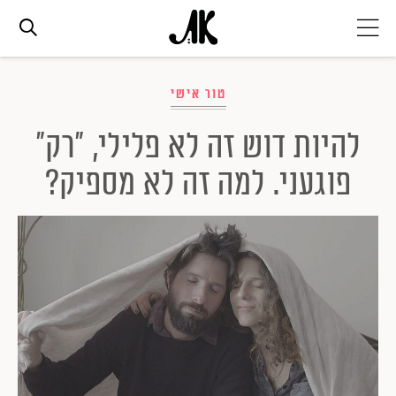
אג׳נדה
טור אישי
להיות דוש זה לא פלילי, "רק"
אופנה
פוגעני. למה זה לא מספיק?
ביוטי
סלבס
ערוצים נוספים
המגזין