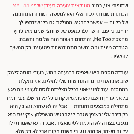
שחוויתי אני, בתור
מוזיקאית צעירה בעידן שלפני Me Too
.
הכותרת שנתתי לטור שלי היא למעשה השורה התחתונה
של כל זה – אפשר להרגיש מחוללת גם בלי שידחפו לך
ידיים. כי עובדה שחלפו כמעט שלוש וחצי שנים מאז פרוץ
מהפכת Me Too, והתחום האפור הזה של מה נחשבת
הטרדה מינית ומה נחשב סתם דושיות פוגענית, רק ממשיך
להאפיר.
עובדה נוספת היא שאפילו ברגע זה ממש, בעודי מנסה ליצוק
שוב את הטריגרים והתחושות שלי למילים, אני נתקלת
במחסום. עוד לפני שאני בכלל מצליחה לנסח לעצמי מה פגע
בי, אני עדיין חושבת אוטומטית קודם כל על מי שפגע בי, ומיד
מתחילה במבצעים והנחות – אבל זה לא שהוא נגע בי, הוא
רק דיבר אליי באופן שגרם לי להרגיש מושפלת; אוקיי אז הוא
נגע בי בצורה לא הולמת לסיטואציה, אבל זה לא שאמרתי לו
על זה משהו; אז הוא נגע בי משום מקום אבל לא רק שלא