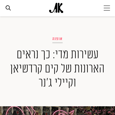
אג׳נדה
אופנה
אופנה
עשירות מדי: כך נראים
ביוטי
הארונות של קים קרדשיאן
סלבס
וקיילי ג'נר
ערוצים נוספים
המגזין