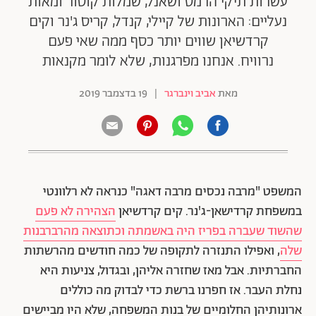
עשרות תיקי הרמס ושאנל, שמלות קוטור ומאות
נעליים: הארונות של קיילי, קנדל, קריס ג'נר וקים
קרדשיאן שווים יותר כסף ממה שאי פעם
נרוויח. אנחנו מפרגנות, שלא לומר מקנאות
מאת
אביב וינברגר
|
19 בדצמבר 2019
המשפט "מרבה נכסים מרבה דאגה" כנראה לא רלוונטי
במשפחת קרדישאן-ג'נר. קים קרדשיאן
הצהירה לא פעם
שהשוד שעברה בפריז היה באשמתה וכתוצאה מהרברבנות
שלה
, ואפילו התנזרה לתקופה של כמה חודשים מהרשתות
החברתיות. אבל מאז שחזרה אליהן, ובגדול, צניעות היא
נחלת העבר. אז חפרנו ברשת כדי לבדוק מה כוללים
ארונותיהן החלומיים של בנות המשפחה, שלא היו מביישים