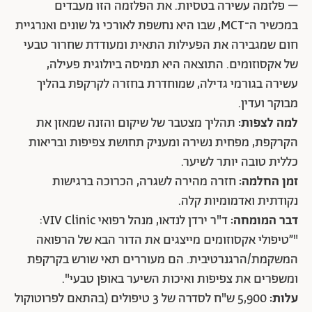
– פלזמה עשירה בטסיות. את הפלזמה הזו מעבדים
במכשיר ה־MCT, שבו היא נחשפת לאורכי גל שונים ואנרגיית
חום שמגבירה את הפעילות התאית ומעודדת שחרור טבעי
של אקסוזומים. התוצאה היא תמיסה ביולוגית פעילה,
עשירה בגורמי גדילה, שמוחדרת בחזרה לקרקפת בהליך
מבוקר ועדין.
למה לצפות:
תהליך מצטבר של שיקום והזנה שמאזן את
הקרקפת, מפחית נשירה ומעניק תחושת צפיפות ובריאות
כללית טובה יותר לשיער.
זמן החלמה:
חזרה מהירה לשגרה, הכרוכה ברגישות
נקודתית ואדמומיות קלה.
דבר המומחה:
ד"ר ירדן לנדאו, מנהל רפואי VIV Clinic:
"״טיפולי אקסוזומים מייצגים את הדור הבא של הרפואה
המשקמת/הרגנרטיבית. הם מעוררים תאי שורש בקרקפת
ומשפרים את צפיפות ואיכות השיער באופן טבעי".
עלות:
5,900 ש"ח לסדרה של 3 טיפולים (בהתאם לפרוטוקול