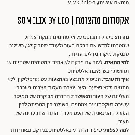
מותאם אישית), ב-VIV Clinic
אקסוזום מהצומח | SOMELIX BY LEO
מה זה:
טיפול המבוסס על אקסוזומים ממקור צמחי,
שמטרתו לחדש את מרקם העור ולעודד ייצור קולגן, בשילוב
טכניקת מיקרו־נידלינג עדינה.
למי מתאים:
לעור עם מרקם לא אחיד, קמטוטים שטחיים או
תחושת יובש ואיבוד אלסטיות.
איך זה עובד:
הטיפול מתבצע באמצעות עט ננו־סיליקון, ללא
מחטים וללא פציעה. העט יוצרת תעלות זעירות בשכבה
העליונה של העור ומאפשרת החדרה מבוקרת של תמיסה
עשירה באקסוזומים צמחיים. השילוב בין המריחה לבין
הפעולה המכאנית של העט מעודד התחדשות עדינה של
העור.
למה לצפות:
שיפור הדרגתי באלסטיות, במרקם ובאחידות