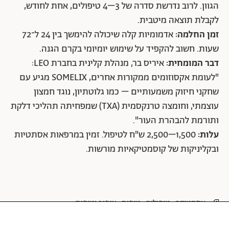
הגוון. לרוב נדרשת סדרה של 3–4 טיפולים, אחת לחודש,
לקבלת תוצאה מיטבית.
זמן החלמה:
אדמומיות קלה שיכולה להימשך בין 24 ל־72
שעות. חשוב להקפיד על שימוש יומיומי בקרם הגנה.
דבר המומחית:
איריס בר, מנהלת קלינית בחברת LEO:
"לעומת אקסוזומים ממקורות אחרים, SOMELIX מגיע עם
שחקני חיזוק משמעותיים – כמו גלוטתיון, נוגד חמצון
עוצמתי, וחומצה טרנקסמית (TXA) שמפחיתה תהליכי דלקת
ותורמת להבהרת העור".
עלות:
1,500–2,500 ש"ח לטיפול. זמין במרפאות אסתטיות
ובקליניקות של קוסמטיקאיות מורשות.
אסתטיקה
טיפולים
טיפוח
איפור וטיפוח