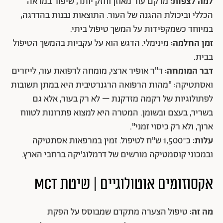
למה לצפות:
מרקם עור מאוזן וחזק יותר, שיפור במראה
הכללי וביכולת ההגנה של העור. התוצאות נבנות בהדרגה,
במיוחד כשמקפידות על המשך טיפול ביתי.
זמן החלמה:
מינימלי. הדגש הוא על עקביות בהמשך הטיפול
בבית.
דבר המומחה:
ד"ר אופיר ארצי, מומחה לרפואת עור, לייזרים
ואסתטיקה: "מהות הרפואה הרגנרטיבית היא במתן תשובות
לפתולוגיות של רקמה מזדקנת – לא רק בעור, אלא גם
בשריר, בעצם ובשומן. המטרה היא למצוא פתרונות לטווח
ארוך, ולא רק כיסוי זמני".
עלות:
כ־1,500 ש"ח לטיפול. זמין במרפאות אסתטיקה
ובמכוני קוסמטיקה מורשים של דרמלוג'יקה ברחבי הארץ.
אקסוזומים אוטולוגיים | שיטת MCT
מה זה:
טיפול הצערה מתקדם שמבוסס על הפקת