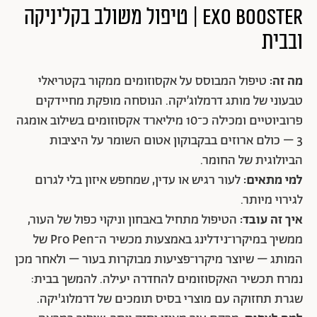
EXO BOOSTER | טיפול משולב בקליניקה
ובבית
מה זה:
טיפול המבוסס על אקסוזומים ממקור בקטריאלי
טבעוני של מותג דרמלוג’יקה. הנוסחה מופקת מחיידקים
פרוביוטיים ומכילה כ־10 מיליארד אקסוזומים בשילוב אומגה
3 – כולם ארוזים בבקבוקון אטום השומר על היציבות
הביולוגית של החומר.
למי מתאים:
לעור רגיש או עדין, שמחפש איזון בלי לגרום
לגירוי מיותר.
איך זה עובד:
הטיפול מתחיל באבחון וניקוי כפול של העור,
ממשיך במיקרו־נידלינג באמצעות מכשיר ה־Pro Pen של
המותג – שיוצר מיקרו־פציעות מבוקרות בעור – ולאחר מכן
נמרח תכשיר האקסוזומים להחדרה יעילה. להמשך בבית:
שגרת תחזוקה עם מוצרי בסיס תומכים של דרמלוג'יקה.