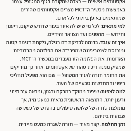
אקסוזומים אישיים – כאלה שמקורם בגוף המטופל עצמו.
באמצעות מכשיר ה־MCT נוצרים אקסוזומים טהורים
שמותאמים באופן ביולוגי לכל אדם.
למי מתאים:
לכל מי שיש לה אזור בעור שדורש שיקום, ריענון
וחידוש – מהפנים ועד הצוואר והידיים.
איך זה עובד:
בדומה לבדיקת דם רגילה, נלקחת דגימה קטנה
ומוכנסת לצנטריפוגה שמפרידה את הפלזמה מהכדוריות
האדומות. את הפלזמה הזו מעבדים במכשיר ה־MCT,
שמפיק ממנה ריכוז טהור של אקסוזומים. אחר כך מזריקים
את החומר חזרה לאזור המטופל – שם הוא מפעיל תהליכי
ריפוי והתחדשות טבעיים של העור.
למה לצפות:
שיפור ממוקד במרקם ובגוון, ומראה עור חיוני
ורענן יותר. התוצאה הראשונית נראית כמעט מיד, אך
מומלצת סדרה של שלושה טיפולים בהפרש של כשלושה
שבועות ביניהם.
זמן החלמה:
קצר מאוד – חזרה לשגרה כמעט מיידית.