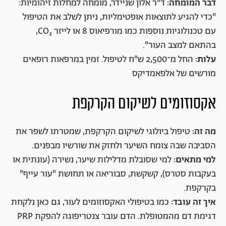
דבר המומחה:
ד"ר אלון שניידר, מומחה למחלות זיהומיות:
"כדי להגיע לתוצאות אופטימליות, ניתן לשלב את הטיפול
עם טכנולוגיות נוספות כמו מורפיאוס 8 או לייזר CO₂,
בהתאם למצב העור".
עלות:
החל מ־2,500 ש"ח לטיפול. זמין במרפאות רופאים
מורשים של אלפאמדיקס
אקסוזומים לשיקום הקרקפת
מה זה:
טיפול ביולוגי לשיקום הקרקפת, שמטרתו לשפר את
הסביבה שבה צומח השיער ולחזק את שורשיו מבפנים.
למי מתאים:
למי שסובלת מדלילות שיער, נשירה (עונתית או
בעקבות סטרס), קשקשת, סבוריאה או תחושת "עור עייף"
בקרקפת.
איך זה עובד:
כמו בטיפולי האקסוזומים לעור, גם כאן נלקחת
דגימת דם מהמטופלת. הדם עובר צנטריפוגה להפקת PRP