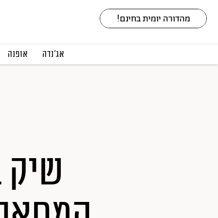
אג׳נדה
אופנה
שיק ב
המחאה 