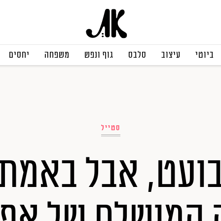
ביוטי
עיצוב
סלבס
גוף ונפש
משפחה
יחסים
סטייל
ועט, אבל באמת:
המושלם של אפר