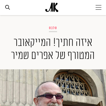
אג׳נדה
סלבס
אופנה
איזה חתיך! המייקאובר
המטורף של אפרים שמיר
ביוטי
סלבס
ערוצים נוספים
המגזין