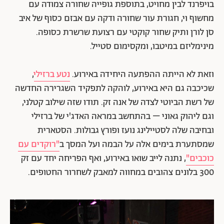
בויפרנד לבין מחויט, בתוספת גופייה שחורה צמודה עם
מחשוף וי, חגורת עור שחורה ודקה עם אבזם כסוף של איב
סן לורן ותיק שחור קוקטי עם רצועת שרשרת כסופה.
מינימליזם במיטבו, ומקסימום סטייל.
וזאת לא הייתה ההפתעה היחידה באירוע.
נטע ברזילי
,
שכיכבה גם היא באירוע, לוהקה לתפקיד השגרירה החדשה
של רשת הביוטי לצדה של אנה זק. תודו שזה שילוב קטלני,
וגם ליהוק גאוני – בהתחשב במראה האדג'י של ברזילי
ובחיבה שלה לסטיילינג נועז ופורץ גבולות. הסטארית
שמסתערת בימים אלה על הבמה ועל המסך ב
"רוקדים עם
כוכבים"
, נתנה לייב שואו באירוע, ואף הפריחה יחד עם זק
300 בלונים צהובים במחווה למאבק לשחרור החטופים.