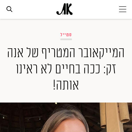
אג׳נדה
סטייל
אופנה
המייקאובר המטריף של אנה
זק: ככה בחיים לא ראינו
ביוטי
אותה!
סלבס
ערוצים נוספים
המגזין