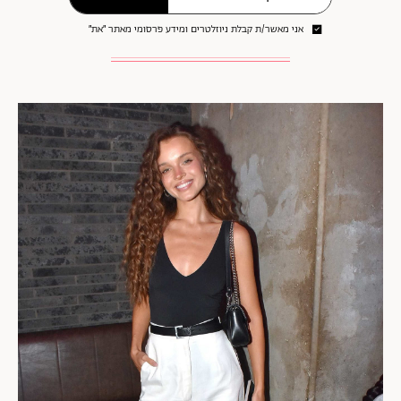
אני מאשר/ת קבלת ניוזלטרים ומידע פרסומי מאתר ״את״