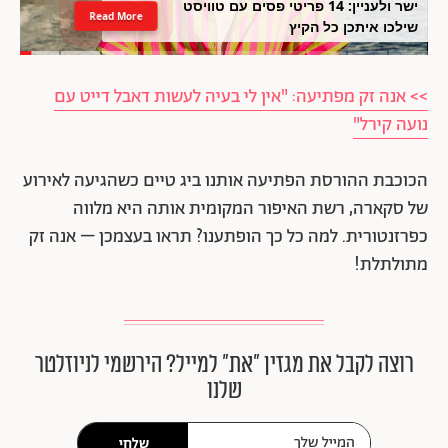
ישר ולעניין: 14 פריטי פסים עם טוויסט
Read More
שילכו איתכן כל הקיץ
>> אנה זק מפתיעה: "אין לי בעיה לעשות דאבל דייט עם
נועה קירל"
הכוכבת ההורסת הפתיעה אותנו ביג טיים כשהגיעה לאירוע
של סקארה, רשת האיפור המקומית אותה היא מלווה
כפרזנטורית. למה כל כך הופתענו? תראו בעצמכן – אנה זק
מתולתלת!
רוצה לקבל את מגזין ״את״ למייל? הירשמי לניוזלטר
שלנו
שלחי