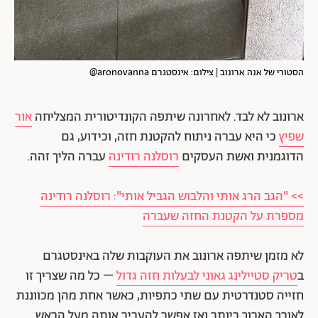
הסטורי של אנה ארונוב | צילום: אינסטגרם aronovanna@
ארונוב לא לבד. לאחרונה שיתפה הקונדיטורית המצליחה
אור
שפיץ
כי היא עברה ניתוח להקטנת חזה, וכידוע, גם
הדוגמנית ואשת העסקים
רוסלנה רודינה
עברה הליך זהה.
>> "הגב הרג אותי והלבוש הגביל אותי": רוסלנה רודינה
מספרת על הקטנת החזה שעברה
לא מזמן שיתפה ארונוב את העוקבות שלה באינסטגרם
ב
טריק סטיילינג גאוני לבעלות חזה גדול
– כל מה שצריך זו
חזייה סטנדרטית עם שתי כתפיות, כאשר אחת מהן מכווננת
לאורך הארוך ביותר ואז אפשר להעביר אותה מעל הראש