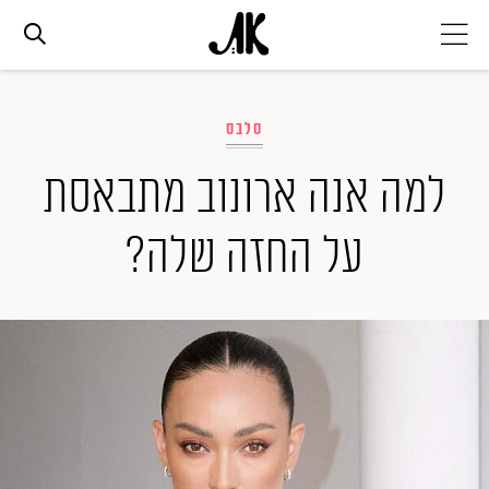
אג׳נדה
סלבס
אופנה
למה אנה ארונוב מתבאסת
על החזה שלה?
ביוטי
סלבס
ערוצים נוספים
המגזין