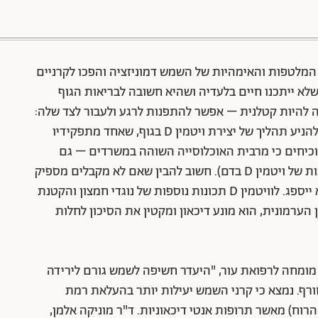
88 שיתופים | 132 צפיות
המלטפות והאימהיות של השמש דמוניזציה והפכו לקרניים
לא ייתכנו חיים בלעדיה ושהיא חשובה לבריאות הגוף
 להיות קטלנית – אפשר להתפנות לרגע ולעבור לצד שלה:
השמש חיונית לבניית עצמות בריאות והכרחית כדי להניע תהליך של יצירת ויטמין D בגוף, שאחד מתפקידיו
מוכיחים כי מרבית האוכלוסייה השוהה במשרדים – גם
בארצות שמשיות כמו ישראל – סובלת מרמות נמוכות של ויטמין D בדם). חשוב להבין שאם לא מקבלים מספיק
אור שמש טבעי, לא משנה כמה סידן צורכים, הוא לא ייספג. לוויטמין D תכונות נוספות של נוגדי חמצון והקטנת
הערמונית, הוא מונע דיכאון ומקטין את הסיכון לחלות
מומחה לרפואת עור, "היעדר חשיפה לשמש גורם לירידה
חורף. נמצא כי קרני השמש יעילות יותר בהעלאת רמת
הרוח) מאשר תרופות אנטי דיכאוניות. ד"ר מוניקה אלמן,