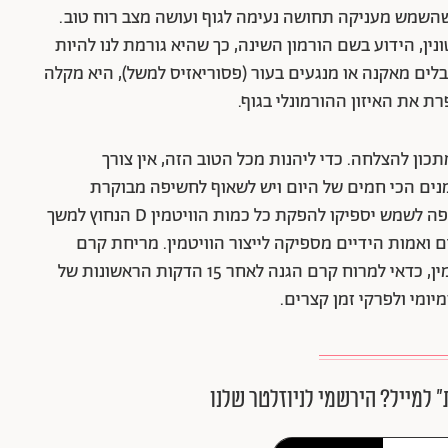
שהשמש מעניקה תחושה נעימה לגוף ועושה מצב רוח טוב.
ן, הידוע בשם הורמון השינה, כך שהיא גורמת לנו להיות
ים מאקנה או מנגעים בעור (פסוריאזיס למשל), היא מקלה
ת את האיזון ההורמונלי בגוף.
מתכון להצלחה. כדי ליהנות מכל הטוב הזה, אין צורך
נים הכי חמים של היום ויש לשאוף לחשיפה מבוקרת
ומריחה מושכלת של קרם הגנה. עשר דקות של חשיפה לשמש יספיקו להפקת כל כמות הוויטמין D הנחוץ למשך
ם ואמות הידיים מספיקה לייצור הוויטמין. מריחת קרם
הגנה חוסמת את קרני ה־UVB המייצרות את הוויטמין, כדאי למרוח קרם הגנה לאחר 15 הדקות הראשונות של
ומי ולפרקי זמן קצרים.
״ למייל? הירשמי לניוזלטר שלנו