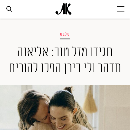
אג׳נדה
סלבס
אופנה
תגידו מזל טוב: אליאנה
תדהר ולי בירן הפכו להורים
ביוטי
סלבס
ערוצים נוספים
המגזין