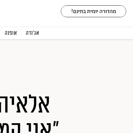
אג׳נדה
אופנה
אלאיה 
"אני קמ