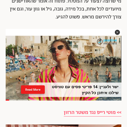
מי שרוצה לצעוד על המסלול. פתוח זה אומר שהאודישנים
מיועדים לכל אחת, בכל מידה, גובה, גיל או גוון עור, וגם אין
צורך להירשם מראש. פשוט להגיע.
ישר ולעניין: 14 פריטי פסים עם טוויסט
Read More
שילכו איתכן כל הקיץ
>> מוטי רייפ נגד משטר הרזון