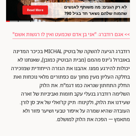
לא רק הגנים: מה משותף לאנשים
Read More
שהמוח שלהם נשאר חד בגיל 90?
>> אגם רודברג: "אני בן אדם שכמעט ואין לו רגשות אשם"
רודברג הגיעה להשקה של בוטיק MICHAL בכיכר המדינה
באוברול ג'ינס מהמם (מבית הבוטיק כמובן), שאנחנו לא
יכולות להירגע ממנו. אהבנו את הגזרה הייחודית שמזכירה
בחלקה העליון מעין מחוך עם כפתורים מלאי נוכחות ואת
החלק התחתון שנראה כמו דגמ"ח. את הלוק
השלימה רודברג
בנעלי עקב חומות ואביביות של זארה
שעידנו את הלוק, ולקינוח:
תיק קז'ואלי של איב סן לורן.
העובדה שהיא שמרה על איפור טבעי ושיער פזור ולא
מתאמץ – הפכה את הלוק למושלם.