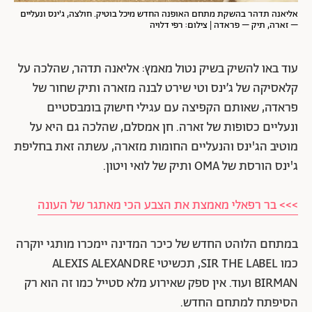
אליאנה תדהר בהשקת מתחם האופנה החדש מיכל בוטיק. חולצה, ג'ינס ונעליים
– זארה, תיק – פראדה | צילום: רפי דלויה
עוד באו להשיק בשיק נטול מאמץ: אליאנה תדהר, שהלכה על
קלאסיקה של ג׳ינס וטי שירט לבנה מזארה ותיק שחור של
פראדה, שאותם הקפיצה עם עגילי חישוק בומבסטיים
ונעליים כסופות של זארה. חן אמסלם, שהלכה גם היא על
מוטיב הג'ינס והנעליים החומות מזארה, עשתה זאת בחליפת
ג'ינס הורסת
של OMA ותיק של לואי ויטון.
>>> בר רפאלי מאמצת את הצבע הכי מאתגר של העונה
במתחם הלוהט החדש של כיכר המדינה יימכרו מותגי יוקרה
כמו SIR THE LABEL, תכשיטי ALEXIS ALEXANDRE
BIRMAN ועוד. אין ספק שאירוע מלא סטייל כמו זה הוא רק
הסיפתח למתחם החדש.