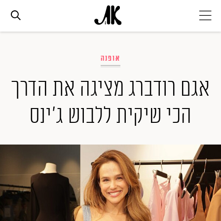
אג׳נדה
אופנה
אופנה
אגם רודברג מציגה את הדרך
הכי שיקית ללבוש ג'ינס
ביוטי
סלבס
ערוצים נוספים
המגזין