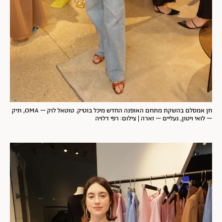
חן אמסלם בהשקת מתחם האופנה החדש מיכל בוטיק. טוטאל לוק – OMA, תיק
– לואי ויטון, נעליים – זארה | צילום: רפי דלויה