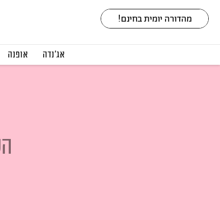
אג׳נדה
אופנה
הש