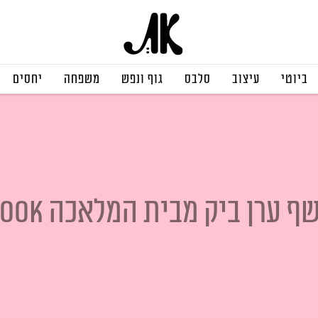
ביוטי
עיצוב
סלבס
גוף ונפש
משפחה
יחסים
ף ערן ביק מבית המלאכה HOOK