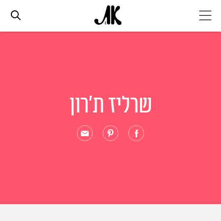
אג׳נדה
אופנה
שרליז ת'רון
ביוטי
סלבס
ערוצים נוספים
המגזין