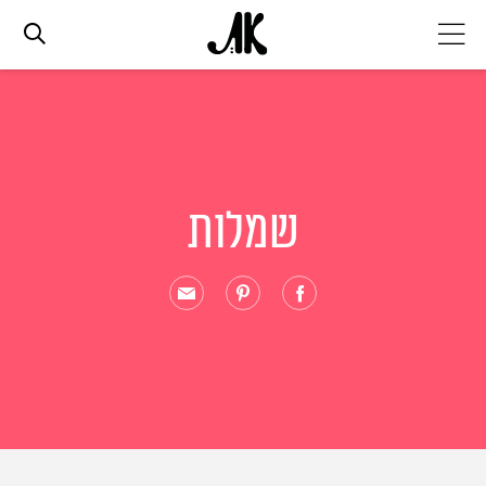
אג׳נדה
אופנה
שמלות
ביוטי
סלבס
ערוצים נוספים
המגזין