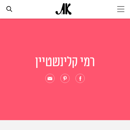
אג׳נדה
אופנה
רמי קלינשטיין
ביוטי
סלבס
ערוצים נוספים
המגזין