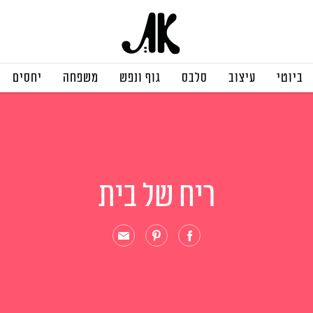
ביוטי
עיצוב
סלבס
גוף ונפש
משפחה
יחסים
ריח של בית