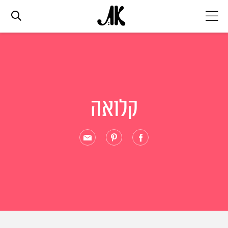
אג׳נדה
אופנה
קלואה
ביוטי
סלבס
ערוצים נוספים
המגזין