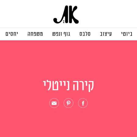
ביוטי
עיצוב
סלבס
גוף ונפש
משפחה
יחסים
קירה נייטלי