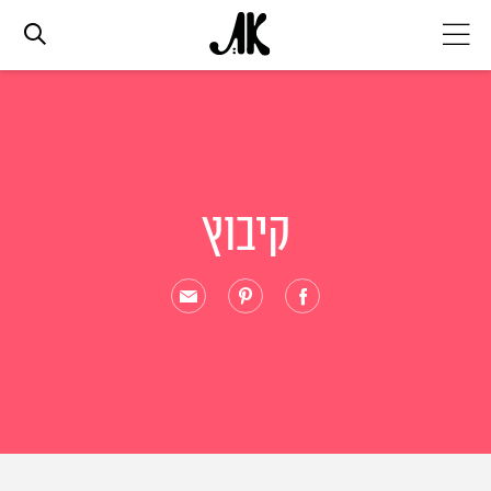
אג׳נדה
אופנה
קיבוץ
ביוטי
סלבס
ערוצים נוספים
המגזין