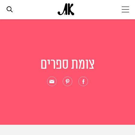
אג׳נדה
אופנה
צומת ספרים
ביוטי
סלבס
ערוצים נוספים
המגזין