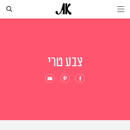
אג׳נדה
אופנה
צבע טרי
ביוטי
סלבס
ערוצים נוספים
המגזין