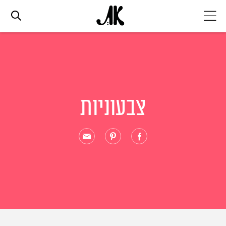
אג׳נדה
אופנה
צבעוניות
ביוטי
סלבס
ערוצים נוספים
המגזין