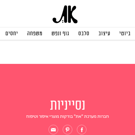
ביוטי
עיצוב
סלבס
גוף ונפש
משפחה
יחסים
נסייניות
חברות מערכת "את" בודקות מוצרי איפור וטיפוח